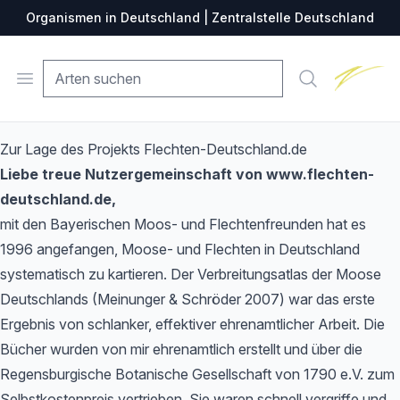
Organismen in Deutschland | Zentralstelle Deutschland
Zentralste
Open menu
Suche
Zur Lage des Projekts Flechten-Deutschland.de
Liebe treue Nutzergemeinschaft von www.flechten-
deutschland.de,
mit den Bayerischen Moos- und Flechtenfreunden hat es
1996 angefangen, Moose- und Flechten in Deutschland
systematisch zu kartieren. Der Verbreitungsatlas der Moose
Deutschlands (Meinunger & Schröder 2007) war das erste
Ergebnis von schlanker, effektiver ehrenamtlicher Arbeit. Die
Bücher wurden von mir ehrenamtlich erstellt und über die
Regensburgische Botanische Gesellschaft von 1790 e.V. zum
Selbstkostenpreis vertrieben. Sie waren schnell vergriffe und