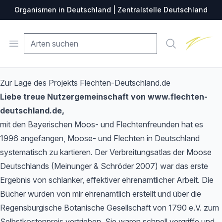
Organismen in Deutschland | Zentralstelle Deutschland
Zentralste
Open menu
Suche
Zur Lage des Projekts Flechten-Deutschland.de
Liebe treue Nutzergemeinschaft von www.flechten-
deutschland.de,
mit den Bayerischen Moos- und Flechtenfreunden hat es
1996 angefangen, Moose- und Flechten in Deutschland
systematisch zu kartieren. Der Verbreitungsatlas der Moose
Deutschlands (Meinunger & Schröder 2007) war das erste
Ergebnis von schlanker, effektiver ehrenamtlicher Arbeit. Die
Bücher wurden von mir ehrenamtlich erstellt und über die
Regensburgische Botanische Gesellschaft von 1790 e.V. zum
Selbstkostenpreis vertrieben. Sie waren schnell vergriffe und