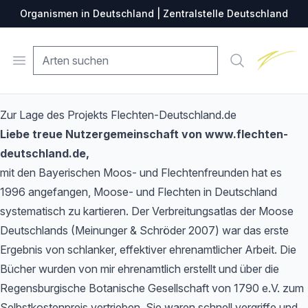
Organismen in Deutschland | Zentralstelle Deutschland
Zentralste
Open menu
Suche
Zur Lage des Projekts Flechten-Deutschland.de
Liebe treue Nutzergemeinschaft von www.flechten-
deutschland.de,
mit den Bayerischen Moos- und Flechtenfreunden hat es
1996 angefangen, Moose- und Flechten in Deutschland
systematisch zu kartieren. Der Verbreitungsatlas der Moose
Deutschlands (Meinunger & Schröder 2007) war das erste
Ergebnis von schlanker, effektiver ehrenamtlicher Arbeit. Die
Bücher wurden von mir ehrenamtlich erstellt und über die
Regensburgische Botanische Gesellschaft von 1790 e.V. zum
Selbstkostenpreis vertrieben. Sie waren schnell vergriffe und