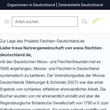
Organismen in Deutschland | Zentralstelle Deutschland
Zentralste
Open menu
Suche
Zur Lage des Projekts Flechten-Deutschland.de
Liebe treue Nutzergemeinschaft von www.flechten-
deutschland.de,
mit den Bayerischen Moos- und Flechtenfreunden hat es
1996 angefangen, Moose- und Flechten in Deutschland
systematisch zu kartieren. Der Verbreitungsatlas der Moose
Deutschlands (Meinunger & Schröder 2007) war das erste
Ergebnis von schlanker, effektiver ehrenamtlicher Arbeit. Die
Bücher wurden von mir ehrenamtlich erstellt und über die
Regensburgische Botanische Gesellschaft von 1790 e.V. zum
Selbstkostenpreis vertrieben. Sie waren schnell vergriffe und