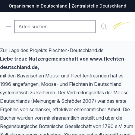
Organismen in Deutschland | Zentralstelle Deutschland
Zentralste
Open menu
Suche
Zur Lage des Projekts Flechten-Deutschland.de
Liebe treue Nutzergemeinschaft von www.flechten-
deutschland.de,
mit den Bayerischen Moos- und Flechtenfreunden hat es
1996 angefangen, Moose- und Flechten in Deutschland
systematisch zu kartieren. Der Verbreitungsatlas der Moose
Deutschlands (Meinunger & Schröder 2007) war das erste
Ergebnis von schlanker, effektiver ehrenamtlicher Arbeit. Die
Bücher wurden von mir ehrenamtlich erstellt und über die
Regensburgische Botanische Gesellschaft von 1790 e.V. zum
Selbstkostenpreis vertrieben. Sie waren schnell vergriffe und