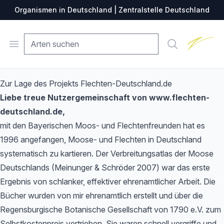
Organismen in Deutschland | Zentralstelle Deutschland
Zentralste
Open menu
Suche
Zur Lage des Projekts Flechten-Deutschland.de
Liebe treue Nutzergemeinschaft von www.flechten-
deutschland.de,
mit den Bayerischen Moos- und Flechtenfreunden hat es
1996 angefangen, Moose- und Flechten in Deutschland
systematisch zu kartieren. Der Verbreitungsatlas der Moose
Deutschlands (Meinunger & Schröder 2007) war das erste
Ergebnis von schlanker, effektiver ehrenamtlicher Arbeit. Die
Bücher wurden von mir ehrenamtlich erstellt und über die
Regensburgische Botanische Gesellschaft von 1790 e.V. zum
Selbstkostenpreis vertrieben. Sie waren schnell vergriffe und