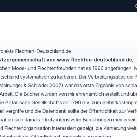
rojekts Flechten-Deutschland.de
Nutzergemeinschaft von www.flechten-deutschland.de,
schen Moos- und Flechtenfreunden hat es 1996 angefangen,
tschland systematisch zu kartieren. Der Verbreitungsatlas de
Meinunger & Schröder 2007) war das erste Ergebnis von schlan
Arbeit. Die Bücher wurden von mir ehrenamtlich erstellt und übe
e Botanische Gesellschaft von 1790 e.V. zum Selbstkostenprei
l vergriffe und die Datenbank sollte der Öffentlichkeit zur Verf
haben sich damals - trotz intensivster Bemühungen meinerseits
 Flechtenorganisation interessiert gezeigt, die Kartierung wei
Datenbank der Öffentlichkeit zugänglich zu machen.