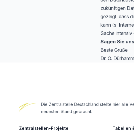
zukünftigen Da
gezeigt, dass di
kann (s. Intern
Sache intensiv 
Sagen Sie uns
Beste Grüße
Dr. O. Dürhamm
Footer
Die Zentralstelle Deutschland stellte hier al
neuesten Stand gebracht.
Zentralstellen-Projekte
Tabellen 