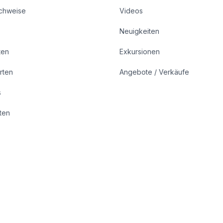
achweise
Videos
Neuigkeiten
ten
Exkursionen
rten
Angebote / Verkäufe
s
rten