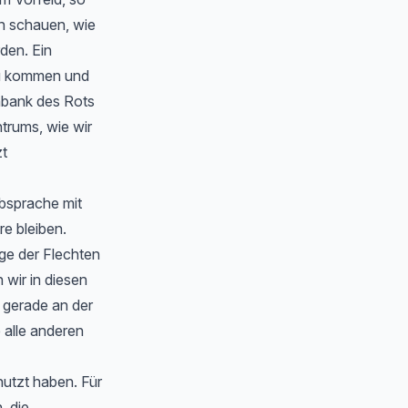
en schauen, wie
rden. Ein
zu kommen und
nbank des Rots
trums, wie wir
zt
Absprache mit
e bleiben.
ge der Flechten
wir in diesen
 gerade an der
 alle anderen
nutzt haben. Für
, die