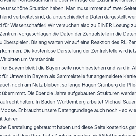
 eine unschöne Situation haben: Man muss immer auf zwei Seit
hland verbreitet sind, da unterschiedliche Daten dargestellt we
d für Wissenschaftler! Wir versuchen also zu EINER Lösung 
entrum vorgeschlagen die Daten der Zentralstelle in die Date
u überspielen. Bislang warten wir auf eine Reaktion des RL-Zen
 kommen. Die kostenlose Darstellung der Zentralstelle wird jet
Wir bitten um Verständnis.
 für Bayern bleibt die Bayernseite noch bestehen und wird in 
ür Umwelt in Bayern als Sammelstelle für angemeldete Kartier
 auch noch am Netz bleiben, so lange Hagen Grünberg die Pfle
übernimmt. Die über die Jahre aufgebauten Strukturen werden 
aufrecht halten. In Baden-Württemberg arbeitet Michael Sauer
r Moose. Er braucht unsere Datengrundlage auch noch - so wie
it Jahren
che Darstellung gebraucht haben und diese Seite kostenlos ge
usch mit dem Rote Liste Zentrum werden wir Mittel beantragen