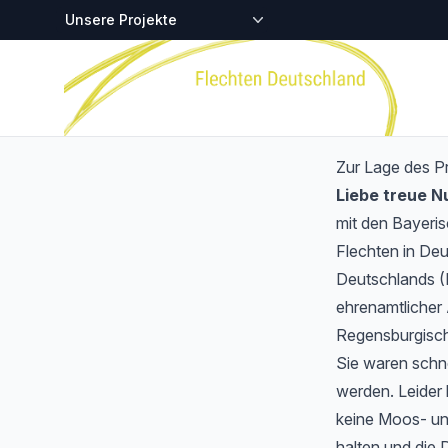
Zentralstellen-Projekte
Startseite
Zur Lage des P
Liebe treue 
mit den Bayeri
Flechten in Deu
Deutschlands (
ehrenamtlicher 
Regensburgisch
Sie waren schnel
werden. Leider 
keine Moos- und
halten und die 