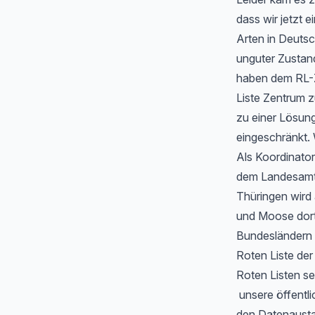
dass wir jetzt
Arten in Deutsc
unguter Zustan
haben dem RL-Z
Liste Zentrum z
zu einer Lösung
eingeschränkt. 
Als Koordinator
dem Landesamt f
Thüringen wird
und Moose dort 
Bundesländern 
Roten Liste de
Roten Listen se
unsere öffentli
den Datenausta