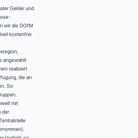
ater Gelder und
oose-
n wir die DGfM
eit kostenfrei
eeregion,
s angewählt
n realisiert
rfügung, die an
en. So
gruppen.
welt mit
 der
Zentralstelle
bernommen).
m Vorfeld, so