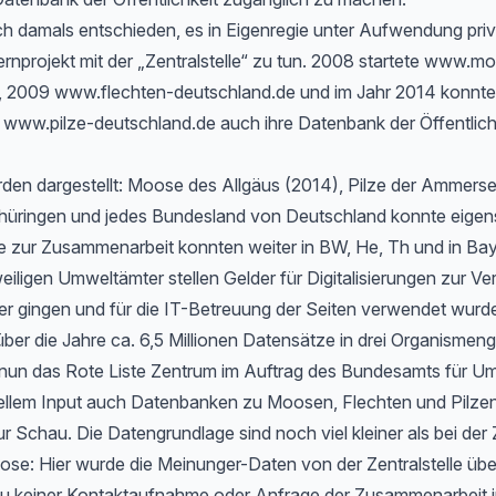
h damals entschieden, es in Eigenregie unter Aufwendung priv
rnprojekt mit der „Zentralstelle“ zu tun. 2008 startete www.m
, 2009 www.flechten-deutschland.de und im Jahr 2014 konnte
www.pilze-deutschland.de auch ihre Datenbank der Öffentlichk
rden dargestellt: Moose des Allgäus (2014), Pilze der Ammers
hüringen und jedes Bundesland von Deutschland konnte eigen
 zur Zusammenarbeit konnten weiter in BW, He, Th und in Bayer
eiligen Umweltämter stellen Gelder für Digitalisierungen zur Ve
er gingen und für die IT-Betreuung der Seiten verwendet wurd
ber die Jahre ca. 6,5 Millionen Datensätze in drei Organismen
t nun das Rote Liste Zentrum im Auftrag des Bundesamts für Um
ellem Input auch Datenbanken zu Moosen, Flechten und Pilzen
ur Schau. Die Datengrundlage sind noch viel kleiner als bei der 
e: Hier wurde die Meinunger-Daten von der Zentralstelle ü
zu keiner Kontaktaufnahme oder Anfrage der Zusammenarbeit i