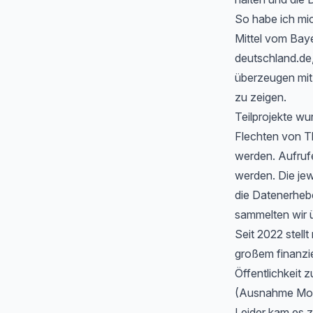
So habe ich mic
Mittel vom Baye
deutschland.de
überzeugen mit 
zu zeigen.
Teilprojekte wu
Flechten von T
werden. Aufrufe
werden. Die jew
die Datenerheb
sammelten wir ü
Seit 2022 stell
großem finanzi
Öffentlichkeit z
(Ausnahme Moos
Leider kam es 