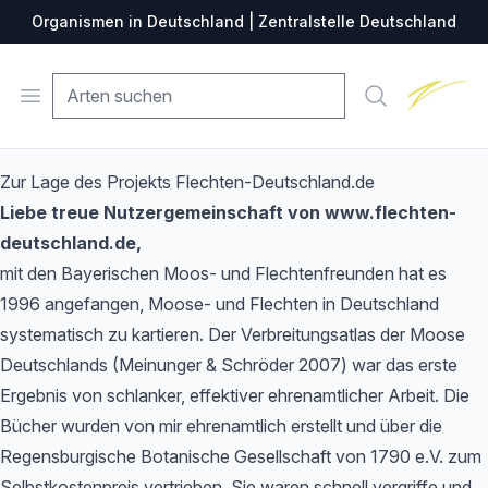
Organismen in Deutschland | Zentralstelle Deutschland
Zentralste
Open menu
Suche
Zur Lage des Projekts Flechten-Deutschland.de
Liebe treue Nutzergemeinschaft von www.flechten-
deutschland.de,
mit den Bayerischen Moos- und Flechtenfreunden hat es
1996 angefangen, Moose- und Flechten in Deutschland
systematisch zu kartieren. Der Verbreitungsatlas der Moose
Deutschlands (Meinunger & Schröder 2007) war das erste
Ergebnis von schlanker, effektiver ehrenamtlicher Arbeit. Die
Bücher wurden von mir ehrenamtlich erstellt und über die
Regensburgische Botanische Gesellschaft von 1790 e.V. zum
Selbstkostenpreis vertrieben. Sie waren schnell vergriffe und