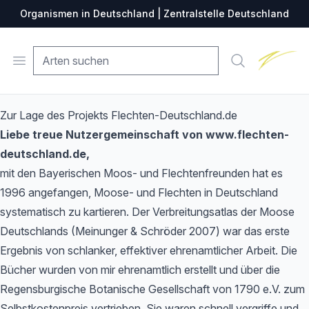
Organismen in Deutschland | Zentralstelle Deutschland
Zentralste
Open menu
Suche
Zur Lage des Projekts Flechten-Deutschland.de
Liebe treue Nutzergemeinschaft von www.flechten-
deutschland.de,
mit den Bayerischen Moos- und Flechtenfreunden hat es
1996 angefangen, Moose- und Flechten in Deutschland
systematisch zu kartieren. Der Verbreitungsatlas der Moose
Deutschlands (Meinunger & Schröder 2007) war das erste
Ergebnis von schlanker, effektiver ehrenamtlicher Arbeit. Die
Bücher wurden von mir ehrenamtlich erstellt und über die
Regensburgische Botanische Gesellschaft von 1790 e.V. zum
Selbstkostenpreis vertrieben. Sie waren schnell vergriffe und