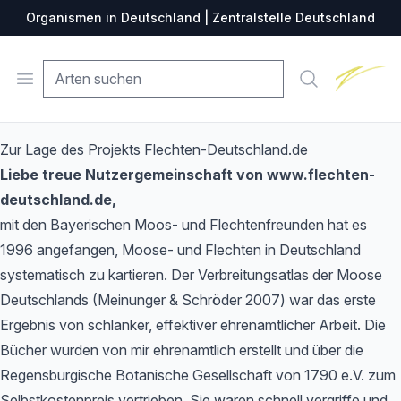
Organismen in Deutschland | Zentralstelle Deutschland
Zentralste
Open menu
Suche
Zur Lage des Projekts Flechten-Deutschland.de
Liebe treue Nutzergemeinschaft von www.flechten-
deutschland.de,
mit den Bayerischen Moos- und Flechtenfreunden hat es
1996 angefangen, Moose- und Flechten in Deutschland
systematisch zu kartieren. Der Verbreitungsatlas der Moose
Deutschlands (Meinunger & Schröder 2007) war das erste
Ergebnis von schlanker, effektiver ehrenamtlicher Arbeit. Die
Bücher wurden von mir ehrenamtlich erstellt und über die
Regensburgische Botanische Gesellschaft von 1790 e.V. zum
Selbstkostenpreis vertrieben. Sie waren schnell vergriffe und