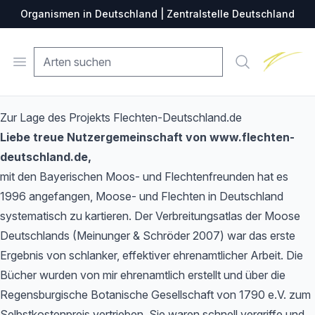
Organismen in Deutschland | Zentralstelle Deutschland
Zentralste
Open menu
Suche
Zur Lage des Projekts Flechten-Deutschland.de
Liebe treue Nutzergemeinschaft von www.flechten-
deutschland.de,
mit den Bayerischen Moos- und Flechtenfreunden hat es
1996 angefangen, Moose- und Flechten in Deutschland
systematisch zu kartieren. Der Verbreitungsatlas der Moose
Deutschlands (Meinunger & Schröder 2007) war das erste
Ergebnis von schlanker, effektiver ehrenamtlicher Arbeit. Die
Bücher wurden von mir ehrenamtlich erstellt und über die
Regensburgische Botanische Gesellschaft von 1790 e.V. zum
Selbstkostenpreis vertrieben. Sie waren schnell vergriffe und