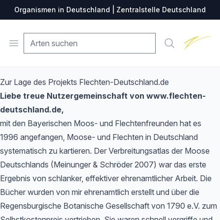
Organismen in Deutschland | Zentralstelle Deutschland
Zentralste
Open menu
Suche
Zur Lage des Projekts Flechten-Deutschland.de
Liebe treue Nutzergemeinschaft von www.flechten-
deutschland.de,
mit den Bayerischen Moos- und Flechtenfreunden hat es
1996 angefangen, Moose- und Flechten in Deutschland
systematisch zu kartieren. Der Verbreitungsatlas der Moose
Deutschlands (Meinunger & Schröder 2007) war das erste
Ergebnis von schlanker, effektiver ehrenamtlicher Arbeit. Die
Bücher wurden von mir ehrenamtlich erstellt und über die
Regensburgische Botanische Gesellschaft von 1790 e.V. zum
Selbstkostenpreis vertrieben. Sie waren schnell vergriffe und