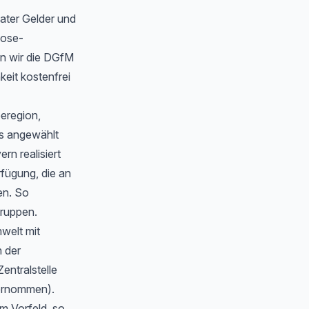
ater Gelder und
oose-
n wir die DGfM
eit kostenfrei
eeregion,
s angewählt
n realisiert
rfügung, die an
en. So
gruppen.
welt mit
 der
Zentralstelle
bernommen).
m Vorfeld, so