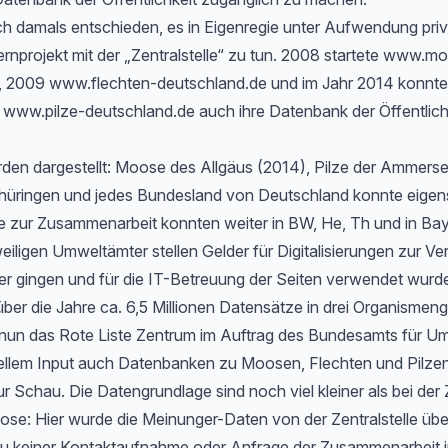
h damals entschieden, es in Eigenregie unter Aufwendung priv
rnprojekt mit der „Zentralstelle“ zu tun. 2008 startete www.m
, 2009 www.flechten-deutschland.de und im Jahr 2014 konnte
www.pilze-deutschland.de auch ihre Datenbank der Öffentlichk
rden dargestellt: Moose des Allgäus (2014), Pilze der Ammers
hüringen und jedes Bundesland von Deutschland konnte eigen
 zur Zusammenarbeit konnten weiter in BW, He, Th und in Bayer
eiligen Umweltämter stellen Gelder für Digitalisierungen zur Ve
er gingen und für die IT-Betreuung der Seiten verwendet wurd
ber die Jahre ca. 6,5 Millionen Datensätze in drei Organismen
t nun das Rote Liste Zentrum im Auftrag des Bundesamts für Um
ellem Input auch Datenbanken zu Moosen, Flechten und Pilzen
ur Schau. Die Datengrundlage sind noch viel kleiner als bei der 
e: Hier wurde die Meinunger-Daten von der Zentralstelle ü
zu keiner Kontaktaufnahme oder Anfrage der Zusammenarbeit i