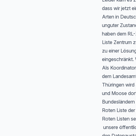
dass wir jetzt
Arten in Deutsc
unguter Zustan
haben dem RL-Z
Liste Zentrum z
zu einer Lösung
eingeschränkt. 
Als Koordinator
dem Landesamt f
Thüringen wird
und Moose dort 
Bundesländern 
Roten Liste de
Roten Listen se
unsere öffentli
den Datenausta