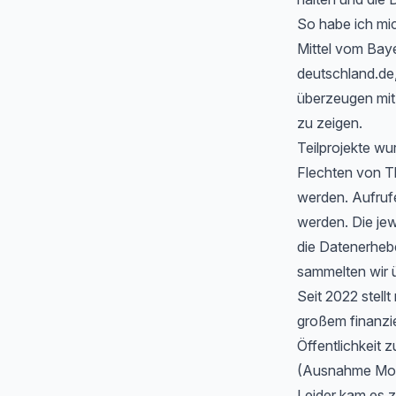
So habe ich mic
Mittel vom Baye
deutschland.de
überzeugen mit 
zu zeigen.
Teilprojekte wu
Flechten von T
werden. Aufrufe
werden. Die jew
die Datenerheb
sammelten wir ü
Seit 2022 stell
großem finanzi
Öffentlichkeit z
(Ausnahme Moos
Leider kam es 