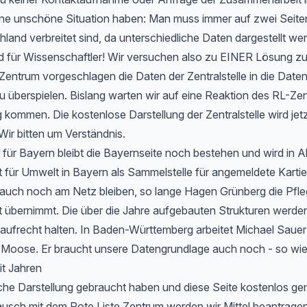
 eine unschöne Situation haben: Man muss immer auf zwei Seit
hland verbreitet sind, da unterschiedliche Daten dargestellt we
d für Wissenschaftler! Wir versuchen also zu EINER Lösung 
entrum vorgeschlagen die Daten der Zentralstelle in die Date
u überspielen. Bislang warten wir auf eine Reaktion des RL-Zen
 kommen. Die kostenlose Darstellung der Zentralstelle wird jet
Wir bitten um Verständnis.
 für Bayern bleibt die Bayernseite noch bestehen und wird in 
ür Umwelt in Bayern als Sammelstelle für angemeldete Kartier
 auch noch am Netz bleiben, so lange Hagen Grünberg die Pfle
übernimmt. Die über die Jahre aufgebauten Strukturen werden 
aufrecht halten. In Baden-Württemberg arbeitet Michael Sauer
r Moose. Er braucht unsere Datengrundlage auch noch - so wie
it Jahren
che Darstellung gebraucht haben und diese Seite kostenlos ge
usch mit dem Rote Liste Zentrum werden wir Mittel beantragen