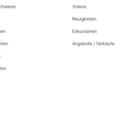
achweise
Videos
Neuigkeiten
ten
Exkursionen
rten
Angebote / Verkäufe
s
rten