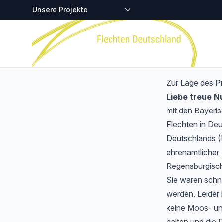
Zentralstellen-Projekte
Startseite
Zur Lage des P
Liebe treue 
mit den Bayeri
Flechten in Deu
Deutschlands (
ehrenamtlicher 
Regensburgisch
Sie waren schnel
werden. Leider 
keine Moos- und
halten und die 