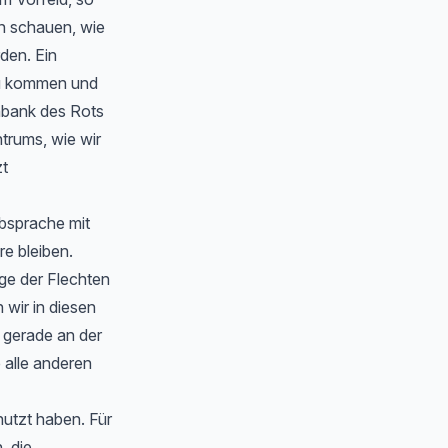
en schauen, wie
rden. Ein
zu kommen und
nbank des Rots
trums, wie wir
zt
Absprache mit
e bleiben.
ge der Flechten
wir in diesen
 gerade an der
 alle anderen
nutzt haben. Für
, die