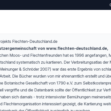
rojekts Flechten-Deutschland.de
Nutzergemeinschaft von www.flechten-deutschland.de,
schen Moos- und Flechtenfreunden hat es 1996 angefangen,
tschland systematisch zu kartieren. Der Verbreitungsatlas de
Meinunger & Schröder 2007) war das erste Ergebnis von schlan
Arbeit. Die Bücher wurden von mir ehrenamtlich erstellt und übe
e Botanische Gesellschaft von 1790 e.V. zum Selbstkostenprei
l vergriffe und die Datenbank sollte der Öffentlichkeit zur Verf
haben sich damals - trotz intensivster Bemühungen meinerseits
 Flechtenorganisation interessiert gezeigt, die Kartierung wei
Datenbank der Öffentlichkeit zugänglich zu machen.