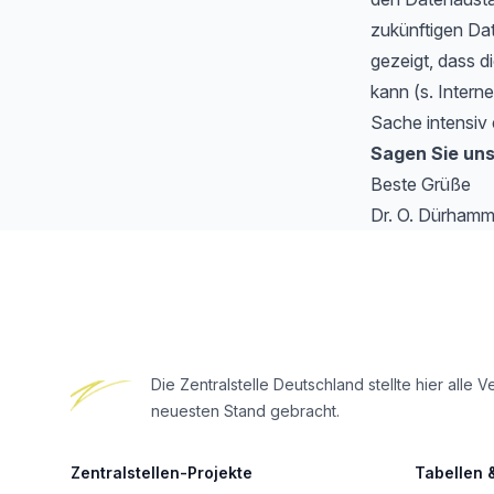
zukünftigen Da
gezeigt, dass di
kann (s. Intern
Sache intensiv 
Sagen Sie uns
Beste Grüße
Dr. O. Dürhamm
Footer
Die Zentralstelle Deutschland stellte hier al
neuesten Stand gebracht.
Zentralstellen-Projekte
Tabellen 