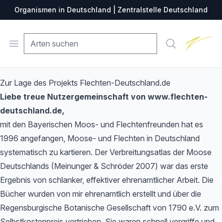
Organismen in Deutschland | Zentralstelle Deutschland
Zentralste
Open menu
Suche
Zur Lage des Projekts Flechten-Deutschland.de
Liebe treue Nutzergemeinschaft von www.flechten-
deutschland.de,
mit den Bayerischen Moos- und Flechtenfreunden hat es
1996 angefangen, Moose- und Flechten in Deutschland
systematisch zu kartieren. Der Verbreitungsatlas der Moose
Deutschlands (Meinunger & Schröder 2007) war das erste
Ergebnis von schlanker, effektiver ehrenamtlicher Arbeit. Die
Bücher wurden von mir ehrenamtlich erstellt und über die
Regensburgische Botanische Gesellschaft von 1790 e.V. zum
Selbstkostenpreis vertrieben. Sie waren schnell vergriffe und