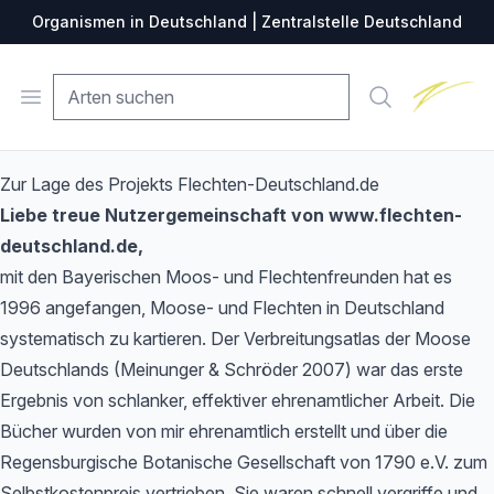
Organismen in Deutschland | Zentralstelle Deutschland
Zentralste
Open menu
Suche
Zur Lage des Projekts Flechten-Deutschland.de
Liebe treue Nutzergemeinschaft von www.flechten-
deutschland.de,
mit den Bayerischen Moos- und Flechtenfreunden hat es
1996 angefangen, Moose- und Flechten in Deutschland
systematisch zu kartieren. Der Verbreitungsatlas der Moose
Deutschlands (Meinunger & Schröder 2007) war das erste
Ergebnis von schlanker, effektiver ehrenamtlicher Arbeit. Die
Bücher wurden von mir ehrenamtlich erstellt und über die
Regensburgische Botanische Gesellschaft von 1790 e.V. zum
Selbstkostenpreis vertrieben. Sie waren schnell vergriffe und