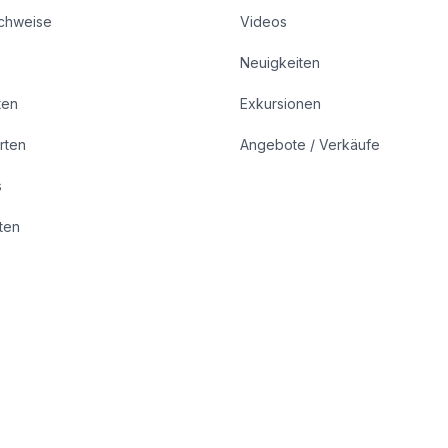
achweise
Videos
Neuigkeiten
ten
Exkursionen
rten
Angebote / Verkäufe
s
rten