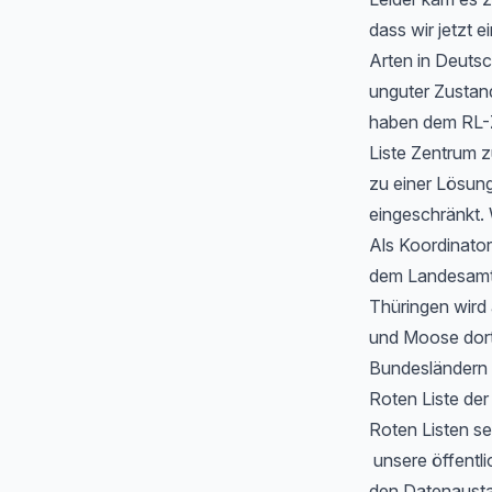
dass wir jetzt
Arten in Deutsc
unguter Zustan
haben dem RL-Z
Liste Zentrum z
zu einer Lösung
eingeschränkt. 
Als Koordinator
dem Landesamt f
Thüringen wird
und Moose dort 
Bundesländern 
Roten Liste de
Roten Listen se
unsere öffentli
den Datenausta