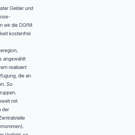
ater Gelder und
oose-
n wir die DGfM
eit kostenfrei
eeregion,
s angewählt
n realisiert
rfügung, die an
en. So
gruppen.
welt mit
 der
Zentralstelle
bernommen).
m Vorfeld, so