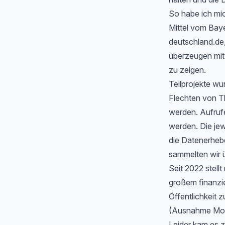
So habe ich mic
Mittel vom Baye
deutschland.de
überzeugen mit 
zu zeigen.
Teilprojekte wu
Flechten von T
werden. Aufrufe
werden. Die jew
die Datenerheb
sammelten wir ü
Seit 2022 stell
großem finanzi
Öffentlichkeit z
(Ausnahme Moos
Leider kam es 