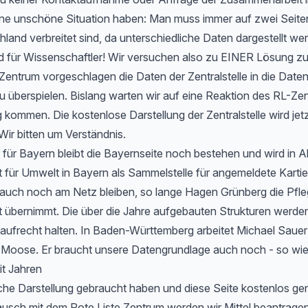
 eine unschöne Situation haben: Man muss immer auf zwei Seit
hland verbreitet sind, da unterschiedliche Daten dargestellt we
d für Wissenschaftler! Wir versuchen also zu EINER Lösung 
entrum vorgeschlagen die Daten der Zentralstelle in die Date
u überspielen. Bislang warten wir auf eine Reaktion des RL-Zen
 kommen. Die kostenlose Darstellung der Zentralstelle wird jet
Wir bitten um Verständnis.
 für Bayern bleibt die Bayernseite noch bestehen und wird in 
ür Umwelt in Bayern als Sammelstelle für angemeldete Kartier
 auch noch am Netz bleiben, so lange Hagen Grünberg die Pfle
übernimmt. Die über die Jahre aufgebauten Strukturen werden 
aufrecht halten. In Baden-Württemberg arbeitet Michael Sauer
r Moose. Er braucht unsere Datengrundlage auch noch - so wie
it Jahren
che Darstellung gebraucht haben und diese Seite kostenlos ge
usch mit dem Rote Liste Zentrum werden wir Mittel beantragen