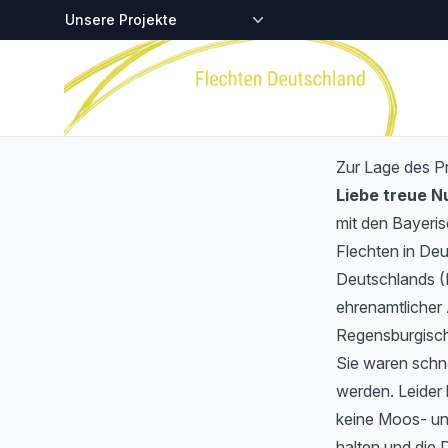
Zentralstellen-Projekte
Startseite
Zur Lage des P
Liebe treue 
mit den Bayeri
Flechten in Deu
Deutschlands (
ehrenamtlicher 
Regensburgisch
Sie waren schnel
werden. Leider 
keine Moos- und
halten und die 