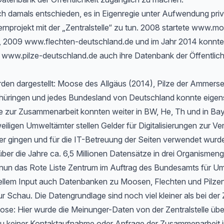
h damals entschieden, es in Eigenregie unter Aufwendung priv
rnprojekt mit der „Zentralstelle“ zu tun. 2008 startete www.m
, 2009 www.flechten-deutschland.de und im Jahr 2014 konnte
www.pilze-deutschland.de auch ihre Datenbank der Öffentlichk
rden dargestellt: Moose des Allgäus (2014), Pilze der Ammers
hüringen und jedes Bundesland von Deutschland konnte eigen
 zur Zusammenarbeit konnten weiter in BW, He, Th und in Bayer
eiligen Umweltämter stellen Gelder für Digitalisierungen zur Ve
er gingen und für die IT-Betreuung der Seiten verwendet wurd
ber die Jahre ca. 6,5 Millionen Datensätze in drei Organismen
t nun das Rote Liste Zentrum im Auftrag des Bundesamts für Um
ellem Input auch Datenbanken zu Moosen, Flechten und Pilzen
ur Schau. Die Datengrundlage sind noch viel kleiner als bei der 
e: Hier wurde die Meinunger-Daten von der Zentralstelle ü
zu keiner Kontaktaufnahme oder Anfrage der Zusammenarbeit i