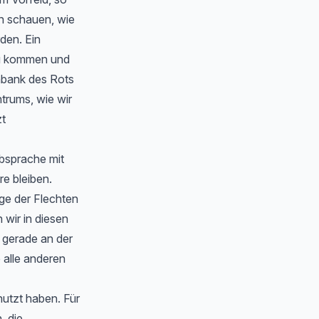
en schauen, wie
rden. Ein
zu kommen und
nbank des Rots
trums, wie wir
zt
Absprache mit
e bleiben.
ge der Flechten
wir in diesen
 gerade an der
 alle anderen
nutzt haben. Für
, die