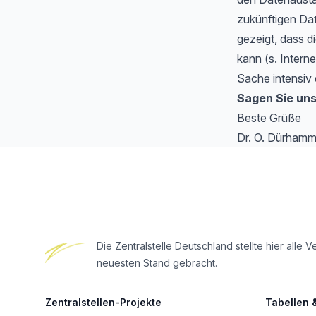
zukünftigen Da
gezeigt, dass di
kann (s. Intern
Sache intensiv 
Sagen Sie uns
Beste Grüße
Dr. O. Dürhamm
Footer
Die Zentralstelle Deutschland stellte hier al
neuesten Stand gebracht.
Zentralstellen-Projekte
Tabellen 