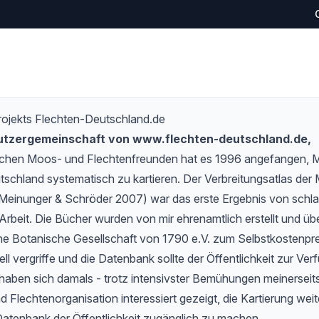
rojekts Flechten-Deutschland.de
Nutzergemeinschaft von www.flechten-deutschland.de,
schen Moos- und Flechtenfreunden hat es 1996 angefangen,
tschland systematisch zu kartieren. Der Verbreitungsatlas de
Meinunger & Schröder 2007) war das erste Ergebnis von schlan
Arbeit. Die Bücher wurden von mir ehrenamtlich erstellt und übe
e Botanische Gesellschaft von 1790 e.V. zum Selbstkostenprei
l vergriffe und die Datenbank sollte der Öffentlichkeit zur Verf
haben sich damals - trotz intensivster Bemühungen meinerseits
 Flechtenorganisation interessiert gezeigt, die Kartierung wei
Datenbank der Öffentlichkeit zugänglich zu machen.