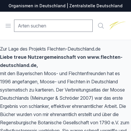
Organismen in Deutschland | Zentralstelle Deutschland
Zentralste
Open menu
Suche
Zur Lage des Projekts Flechten-Deutschland.de
Liebe treue Nutzergemeinschaft von www.flechten-
deutschland.de,
mit den Bayerischen Moos- und Flechtenfreunden hat es
1996 angefangen, Moose- und Flechten in Deutschland
systematisch zu kartieren. Der Verbreitungsatlas der Moose
Deutschlands (Meinunger & Schröder 2007) war das erste
Ergebnis von schlanker, effektiver ehrenamtlicher Arbeit. Die
Bücher wurden von mir ehrenamtlich erstellt und über die
Regensburgische Botanische Gesellschaft von 1790 e.V. zum
Selbstkostenpreis vertrieben. Sie waren schnell vergriffe und