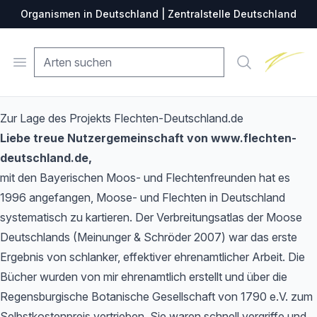
Organismen in Deutschland | Zentralstelle Deutschland
Zentralste
Open menu
Suche
Zur Lage des Projekts Flechten-Deutschland.de
Liebe treue Nutzergemeinschaft von www.flechten-
deutschland.de,
mit den Bayerischen Moos- und Flechtenfreunden hat es
1996 angefangen, Moose- und Flechten in Deutschland
systematisch zu kartieren. Der Verbreitungsatlas der Moose
Deutschlands (Meinunger & Schröder 2007) war das erste
Ergebnis von schlanker, effektiver ehrenamtlicher Arbeit. Die
Bücher wurden von mir ehrenamtlich erstellt und über die
Regensburgische Botanische Gesellschaft von 1790 e.V. zum
Selbstkostenpreis vertrieben. Sie waren schnell vergriffe und