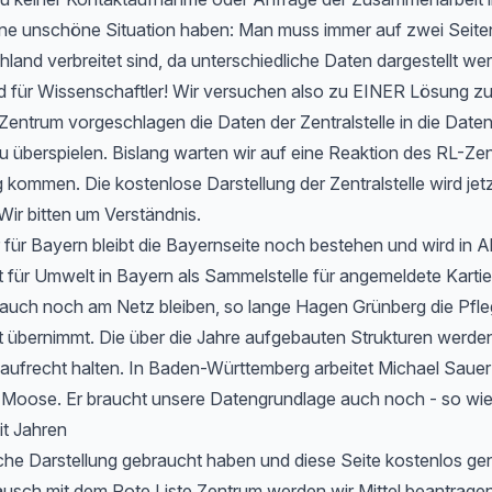
 eine unschöne Situation haben: Man muss immer auf zwei Seit
hland verbreitet sind, da unterschiedliche Daten dargestellt we
d für Wissenschaftler! Wir versuchen also zu EINER Lösung 
entrum vorgeschlagen die Daten der Zentralstelle in die Date
u überspielen. Bislang warten wir auf eine Reaktion des RL-Zen
 kommen. Die kostenlose Darstellung der Zentralstelle wird jet
Wir bitten um Verständnis.
 für Bayern bleibt die Bayernseite noch bestehen und wird in 
ür Umwelt in Bayern als Sammelstelle für angemeldete Kartier
 auch noch am Netz bleiben, so lange Hagen Grünberg die Pfle
übernimmt. Die über die Jahre aufgebauten Strukturen werden 
aufrecht halten. In Baden-Württemberg arbeitet Michael Sauer
r Moose. Er braucht unsere Datengrundlage auch noch - so wie
it Jahren
che Darstellung gebraucht haben und diese Seite kostenlos ge
usch mit dem Rote Liste Zentrum werden wir Mittel beantragen