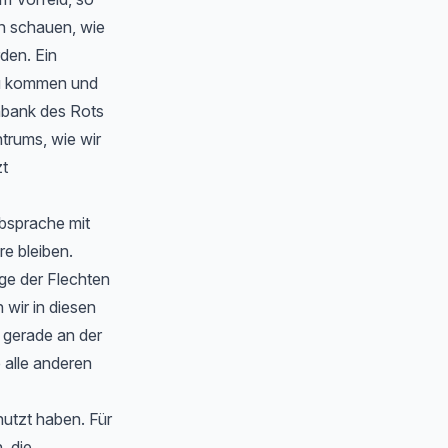
en schauen, wie
rden. Ein
zu kommen und
nbank des Rots
trums, wie wir
zt
Absprache mit
e bleiben.
ge der Flechten
wir in diesen
 gerade an der
 alle anderen
nutzt haben. Für
, die