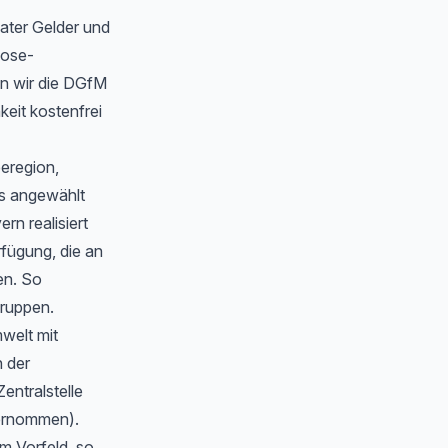
ater Gelder und
oose-
n wir die DGfM
eit kostenfrei
eeregion,
s angewählt
n realisiert
rfügung, die an
en. So
gruppen.
welt mit
 der
Zentralstelle
bernommen).
m Vorfeld, so