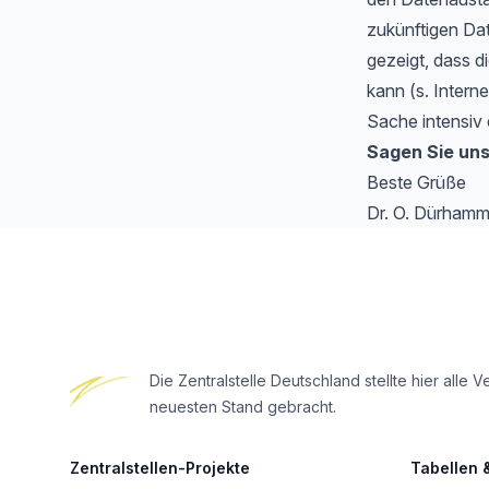
zukünftigen Da
gezeigt, dass di
kann (s. Intern
Sache intensiv 
Sagen Sie uns
Beste Grüße
Dr. O. Dürhamm
Footer
Die Zentralstelle Deutschland stellte hier al
neuesten Stand gebracht.
Zentralstellen-Projekte
Tabellen 