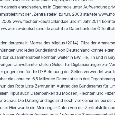
h damals entschieden, es in Eigenregie unter Aufwendung priv
rnprojekt mit der „Zentralstelle“ zu tun. 2008 startete www.m
, 2009 www.flechten-deutschland.de und im Jahr 2014 konnte
www.pilze-deutschland.de auch ihre Datenbank der Öffentlichk
rden dargestellt: Moose des Allgäus (2014), Pilze der Ammers
hüringen und jedes Bundesland von Deutschland konnte eigen
 zur Zusammenarbeit konnten weiter in BW, He, Th und in Bayer
eiligen Umweltämter stellen Gelder für Digitalisierungen zur Ve
er gingen und für die IT-Betreuung der Seiten verwendet wurd
ber die Jahre ca. 6,5 Millionen Datensätze in drei Organismen
t nun das Rote Liste Zentrum im Auftrag des Bundesamts für Um
ellem Input auch Datenbanken zu Moosen, Flechten und Pilzen
ur Schau. Die Datengrundlage sind noch viel kleiner als bei der 
e: Hier wurde die Meinunger-Daten von der Zentralstelle ü
zu keiner Kontaktaufnahme oder Anfrage der Zusammenarbeit i