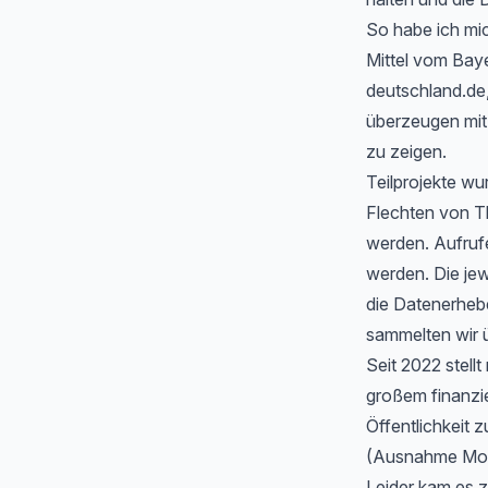
So habe ich mic
Mittel vom Baye
deutschland.de
überzeugen mit 
zu zeigen.
Teilprojekte wu
Flechten von T
werden. Aufrufe
werden. Die jew
die Datenerheb
sammelten wir ü
Seit 2022 stell
großem finanzi
Öffentlichkeit z
(Ausnahme Moos
Leider kam es 