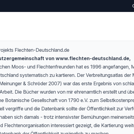
rojekts Flechten-Deutschland.de
Nutzergemeinschaft von www.flechten-deutschland.de,
schen Moos- und Flechtenfreunden hat es 1996 angefangen,
tschland systematisch zu kartieren. Der Verbreitungsatlas de
Meinunger & Schröder 2007) war das erste Ergebnis von schlan
Arbeit. Die Bücher wurden von mir ehrenamtlich erstellt und übe
e Botanische Gesellschaft von 1790 e.V. zum Selbstkostenprei
l vergriffe und die Datenbank sollte der Öffentlichkeit zur Verf
haben sich damals - trotz intensivster Bemühungen meinerseits
 Flechtenorganisation interessiert gezeigt, die Kartierung wei
Datenbank der Öffentlichkeit zugänglich zu machen.