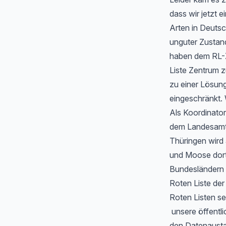
dass wir jetzt
Arten in Deutsc
unguter Zustan
haben dem RL-Z
Liste Zentrum z
zu einer Lösung
eingeschränkt. 
Als Koordinator
dem Landesamt f
Thüringen wird
und Moose dort 
Bundesländern 
Roten Liste de
Roten Listen se
unsere öffentli
den Datenausta