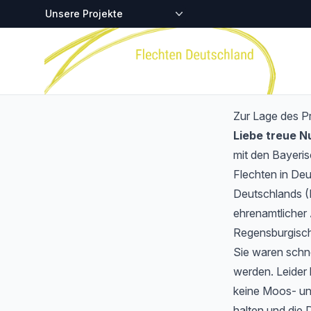
Zentralstellen-Projekte
Startseite
Zur Lage des P
Liebe treue 
mit den Bayeri
Flechten in Deu
Deutschlands (
ehrenamtlicher 
Regensburgisch
Sie waren schnel
werden. Leider 
keine Moos- und
halten und die 