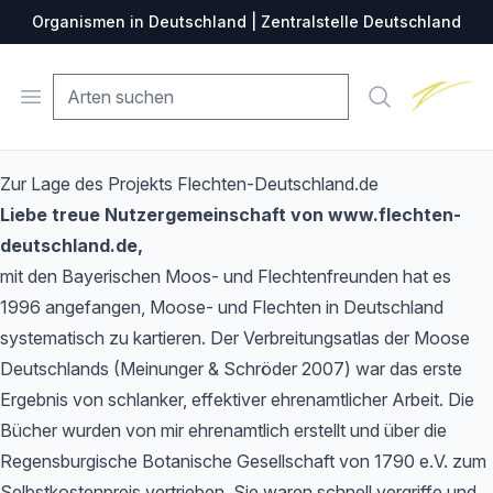
Organismen in Deutschland | Zentralstelle Deutschland
Zentralste
Open menu
Suche
Zur Lage des Projekts Flechten-Deutschland.de
Liebe treue Nutzergemeinschaft von www.flechten-
deutschland.de,
mit den Bayerischen Moos- und Flechtenfreunden hat es
1996 angefangen, Moose- und Flechten in Deutschland
systematisch zu kartieren. Der Verbreitungsatlas der Moose
Deutschlands (Meinunger & Schröder 2007) war das erste
Ergebnis von schlanker, effektiver ehrenamtlicher Arbeit. Die
Bücher wurden von mir ehrenamtlich erstellt und über die
Regensburgische Botanische Gesellschaft von 1790 e.V. zum
Selbstkostenpreis vertrieben. Sie waren schnell vergriffe und