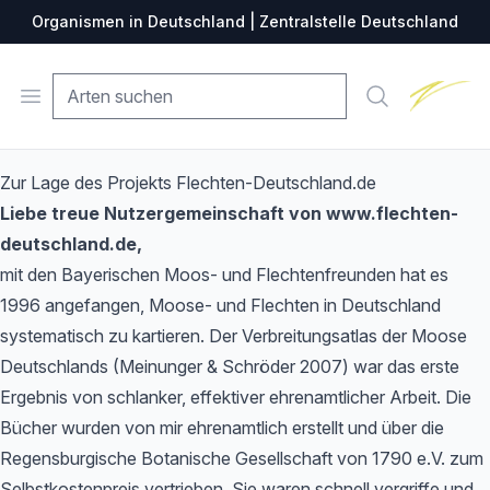
Organismen in Deutschland | Zentralstelle Deutschland
Zentralste
Open menu
Suche
Zur Lage des Projekts Flechten-Deutschland.de
Liebe treue Nutzergemeinschaft von www.flechten-
deutschland.de,
mit den Bayerischen Moos- und Flechtenfreunden hat es
1996 angefangen, Moose- und Flechten in Deutschland
systematisch zu kartieren. Der Verbreitungsatlas der Moose
Deutschlands (Meinunger & Schröder 2007) war das erste
Ergebnis von schlanker, effektiver ehrenamtlicher Arbeit. Die
Bücher wurden von mir ehrenamtlich erstellt und über die
Regensburgische Botanische Gesellschaft von 1790 e.V. zum
Selbstkostenpreis vertrieben. Sie waren schnell vergriffe und