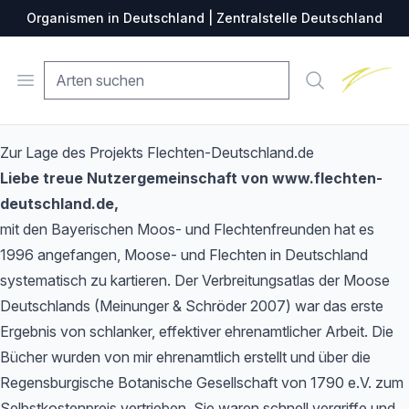
Organismen in Deutschland | Zentralstelle Deutschland
Zentralste
Open menu
Suche
Zur Lage des Projekts Flechten-Deutschland.de
Liebe treue Nutzergemeinschaft von www.flechten-
deutschland.de,
mit den Bayerischen Moos- und Flechtenfreunden hat es
1996 angefangen, Moose- und Flechten in Deutschland
systematisch zu kartieren. Der Verbreitungsatlas der Moose
Deutschlands (Meinunger & Schröder 2007) war das erste
Ergebnis von schlanker, effektiver ehrenamtlicher Arbeit. Die
Bücher wurden von mir ehrenamtlich erstellt und über die
Regensburgische Botanische Gesellschaft von 1790 e.V. zum
Selbstkostenpreis vertrieben. Sie waren schnell vergriffe und