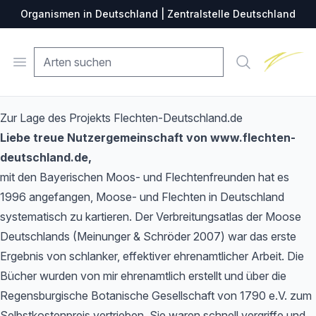
Organismen in Deutschland | Zentralstelle Deutschland
Zentralste
Open menu
Suche
Zur Lage des Projekts Flechten-Deutschland.de
Liebe treue Nutzergemeinschaft von www.flechten-
deutschland.de,
mit den Bayerischen Moos- und Flechtenfreunden hat es
1996 angefangen, Moose- und Flechten in Deutschland
systematisch zu kartieren. Der Verbreitungsatlas der Moose
Deutschlands (Meinunger & Schröder 2007) war das erste
Ergebnis von schlanker, effektiver ehrenamtlicher Arbeit. Die
Bücher wurden von mir ehrenamtlich erstellt und über die
Regensburgische Botanische Gesellschaft von 1790 e.V. zum
Selbstkostenpreis vertrieben. Sie waren schnell vergriffe und