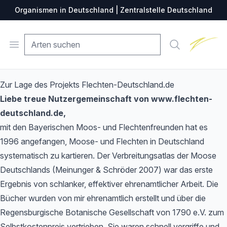
Organismen in Deutschland | Zentralstelle Deutschland
Zentralste
Open menu
Suche
Zur Lage des Projekts Flechten-Deutschland.de
Liebe treue Nutzergemeinschaft von www.flechten-
deutschland.de,
mit den Bayerischen Moos- und Flechtenfreunden hat es
1996 angefangen, Moose- und Flechten in Deutschland
systematisch zu kartieren. Der Verbreitungsatlas der Moose
Deutschlands (Meinunger & Schröder 2007) war das erste
Ergebnis von schlanker, effektiver ehrenamtlicher Arbeit. Die
Bücher wurden von mir ehrenamtlich erstellt und über die
Regensburgische Botanische Gesellschaft von 1790 e.V. zum
Selbstkostenpreis vertrieben. Sie waren schnell vergriffe und