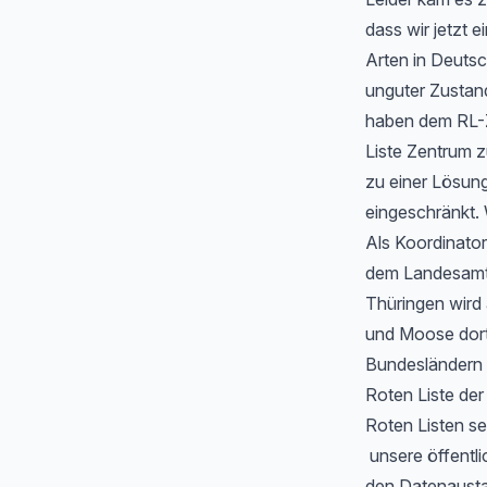
dass wir jetzt
Arten in Deutsc
unguter Zustan
haben dem RL-Z
Liste Zentrum z
zu einer Lösung
eingeschränkt. 
Als Koordinator
dem Landesamt f
Thüringen wird
und Moose dort 
Bundesländern 
Roten Liste de
Roten Listen se
unsere öffentli
den Datenausta