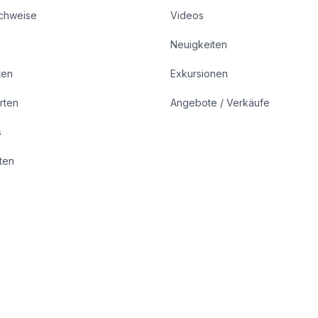
achweise
Videos
Neuigkeiten
ten
Exkursionen
rten
Angebote / Verkäufe
s
rten