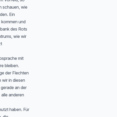
en schauen, wie
rden. Ein
zu kommen und
nbank des Rots
trums, wie wir
zt
Absprache mit
e bleiben.
ge der Flechten
wir in diesen
 gerade an der
 alle anderen
nutzt haben. Für
, die