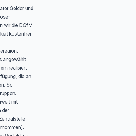
ater Gelder und
oose-
n wir die DGfM
eit kostenfrei
eeregion,
s angewählt
n realisiert
rfügung, die an
en. So
gruppen.
welt mit
 der
Zentralstelle
bernommen).
m Vorfeld, so