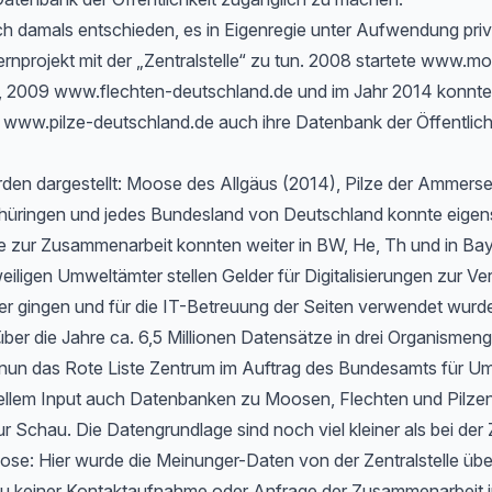
h damals entschieden, es in Eigenregie unter Aufwendung priv
rnprojekt mit der „Zentralstelle“ zu tun. 2008 startete www.m
, 2009 www.flechten-deutschland.de und im Jahr 2014 konnte
www.pilze-deutschland.de auch ihre Datenbank der Öffentlichk
rden dargestellt: Moose des Allgäus (2014), Pilze der Ammers
hüringen und jedes Bundesland von Deutschland konnte eigen
 zur Zusammenarbeit konnten weiter in BW, He, Th und in Bayer
eiligen Umweltämter stellen Gelder für Digitalisierungen zur Ve
er gingen und für die IT-Betreuung der Seiten verwendet wurd
ber die Jahre ca. 6,5 Millionen Datensätze in drei Organismen
t nun das Rote Liste Zentrum im Auftrag des Bundesamts für Um
ellem Input auch Datenbanken zu Moosen, Flechten und Pilzen
ur Schau. Die Datengrundlage sind noch viel kleiner als bei der 
e: Hier wurde die Meinunger-Daten von der Zentralstelle ü
zu keiner Kontaktaufnahme oder Anfrage der Zusammenarbeit i