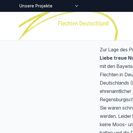
Zentralstellen-Projekte
Startseite
Zur Lage des P
Liebe treue 
mit den Bayeri
Flechten in Deu
Deutschlands (
ehrenamtlicher 
Regensburgisch
Sie waren schnel
werden. Leider 
keine Moos- und
halten und die 