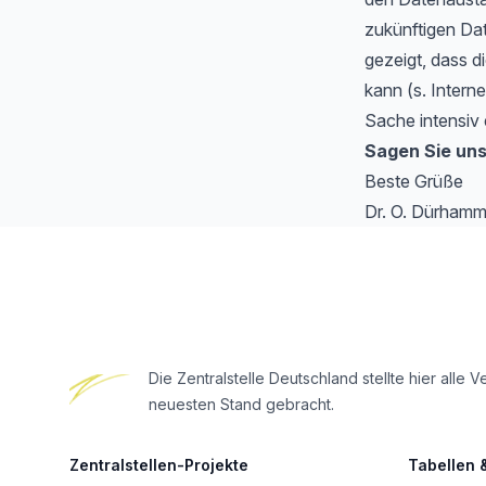
zukünftigen Da
gezeigt, dass di
kann (s. Intern
Sache intensiv 
Sagen Sie uns
Beste Grüße
Dr. O. Dürhamm
Footer
Die Zentralstelle Deutschland stellte hier al
neuesten Stand gebracht.
Zentralstellen-Projekte
Tabellen 