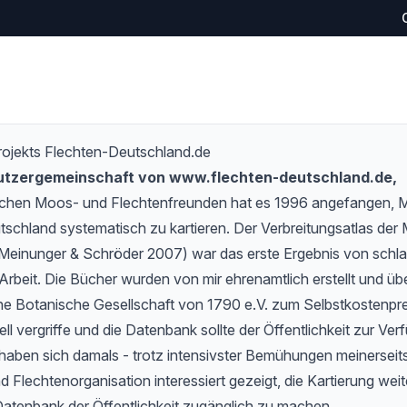
rojekts Flechten-Deutschland.de
Nutzergemeinschaft von www.flechten-deutschland.de,
schen Moos- und Flechtenfreunden hat es 1996 angefangen,
tschland systematisch zu kartieren. Der Verbreitungsatlas de
Meinunger & Schröder 2007) war das erste Ergebnis von schlan
Arbeit. Die Bücher wurden von mir ehrenamtlich erstellt und übe
e Botanische Gesellschaft von 1790 e.V. zum Selbstkostenprei
l vergriffe und die Datenbank sollte der Öffentlichkeit zur Verf
haben sich damals - trotz intensivster Bemühungen meinerseits
 Flechtenorganisation interessiert gezeigt, die Kartierung wei
Datenbank der Öffentlichkeit zugänglich zu machen.