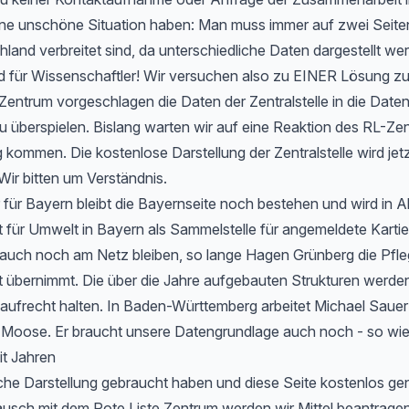
 eine unschöne Situation haben: Man muss immer auf zwei Seit
hland verbreitet sind, da unterschiedliche Daten dargestellt we
d für Wissenschaftler! Wir versuchen also zu EINER Lösung 
entrum vorgeschlagen die Daten der Zentralstelle in die Date
u überspielen. Bislang warten wir auf eine Reaktion des RL-Zen
 kommen. Die kostenlose Darstellung der Zentralstelle wird jet
Wir bitten um Verständnis.
 für Bayern bleibt die Bayernseite noch bestehen und wird in 
ür Umwelt in Bayern als Sammelstelle für angemeldete Kartier
 auch noch am Netz bleiben, so lange Hagen Grünberg die Pfle
übernimmt. Die über die Jahre aufgebauten Strukturen werden 
aufrecht halten. In Baden-Württemberg arbeitet Michael Sauer
r Moose. Er braucht unsere Datengrundlage auch noch - so wie
it Jahren
che Darstellung gebraucht haben und diese Seite kostenlos ge
usch mit dem Rote Liste Zentrum werden wir Mittel beantragen