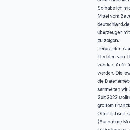
So habe ich mic
Mittel vom Baye
deutschland.de
überzeugen mit 
zu zeigen.
Teilprojekte wu
Flechten von T
werden. Aufrufe
werden. Die jew
die Datenerheb
sammelten wir ü
Seit 2022 stell
großem finanzi
Öffentlichkeit z
(Ausnahme Moos
Leider kam es 