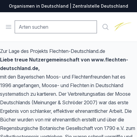
Organismen in Deutschland | Zentralstelle Deutschland
Zentralste
Open menu
Suche
Zur Lage des Projekts Flechten-Deutschland.de
Liebe treue Nutzergemeinschaft von www.flechten-
deutschland.de,
mit den Bayerischen Moos- und Flechtenfreunden hat es
1996 angefangen, Moose- und Flechten in Deutschland
systematisch zu kartieren. Der Verbreitungsatlas der Moose
Deutschlands (Meinunger & Schröder 2007) war das erste
Ergebnis von schlanker, effektiver ehrenamtlicher Arbeit. Die
Bücher wurden von mir ehrenamtlich erstellt und über die
Regensburgische Botanische Gesellschaft von 1790 e.V. zum
Selbstkostenpreis vertrieben. Sie waren schnell vergriffe und