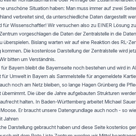
 eine unschöne Situation haben: Man muss immer auf zwei Seit
hland verbreitet sind, da unterschiedliche Daten dargestellt we
d für Wissenschaftler! Wir versuchen also zu EINER Lösung 
entrum vorgeschlagen die Daten der Zentralstelle in die Date
u überspielen. Bislang warten wir auf eine Reaktion des RL-Zen
 kommen. Die kostenlose Darstellung der Zentralstelle wird jet
Wir bitten um Verständnis.
 für Bayern bleibt die Bayernseite noch bestehen und wird in 
ür Umwelt in Bayern als Sammelstelle für angemeldete Kartier
 auch noch am Netz bleiben, so lange Hagen Grünberg die Pfle
übernimmt. Die über die Jahre aufgebauten Strukturen werden 
aufrecht halten. In Baden-Württemberg arbeitet Michael Sauer
r Moose. Er braucht unsere Datengrundlage auch noch - so wie
it Jahren
che Darstellung gebraucht haben und diese Seite kostenlos ge
usch mit dem Rote Liste Zentrum werden wir Mittel beantragen