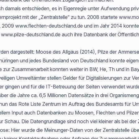
h damals entschieden, es in Eigenregie unter Aufwendung priv
rnprojekt mit der „Zentralstelle“ zu tun. 2008 startete www.m
, 2009 www.flechten-deutschland.de und im Jahr 2014 konnte
www.pilze-deutschland.de auch ihre Datenbank der Öffentlichk
rden dargestellt: Moose des Allgäus (2014), Pilze der Ammers
hüringen und jedes Bundesland von Deutschland konnte eigen
 zur Zusammenarbeit konnten weiter in BW, He, Th und in Bayer
eiligen Umweltämter stellen Gelder für Digitalisierungen zur Ve
er gingen und für die IT-Betreuung der Seiten verwendet wurd
ber die Jahre ca. 6,5 Millionen Datensätze in drei Organismen
t nun das Rote Liste Zentrum im Auftrag des Bundesamts für Um
ellem Input auch Datenbanken zu Moosen, Flechten und Pilzen
ur Schau. Die Datengrundlage sind noch viel kleiner als bei der 
e: Hier wurde die Meinunger-Daten von der Zentralstelle ü
zu keiner Kontaktaufnahme oder Anfrage der Zusammenarbeit i