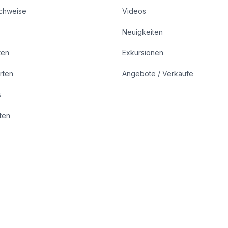
achweise
Videos
Neuigkeiten
ten
Exkursionen
rten
Angebote / Verkäufe
s
rten