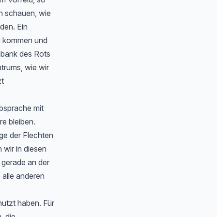
en schauen, wie
rden. Ein
zu kommen und
nbank des Rots
trums, wie wir
zt
Absprache mit
e bleiben.
ge der Flechten
wir in diesen
 gerade an der
 alle anderen
nutzt haben. Für
, die