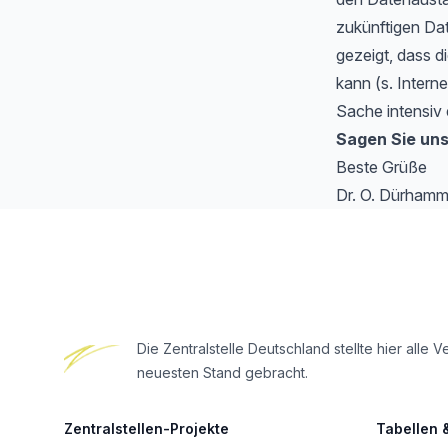
zukünftigen Da
gezeigt, dass di
kann (s. Intern
Sache intensiv 
Sagen Sie uns
Beste Grüße
Dr. O. Dürhamm
Footer
Die Zentralstelle Deutschland stellte hier al
neuesten Stand gebracht.
Zentralstellen-Projekte
Tabellen 