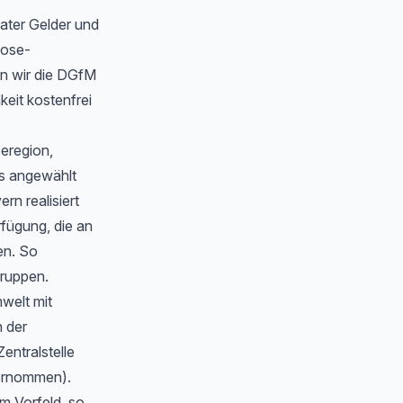
ater Gelder und
oose-
n wir die DGfM
eit kostenfrei
eeregion,
s angewählt
n realisiert
rfügung, die an
en. So
gruppen.
welt mit
 der
Zentralstelle
bernommen).
m Vorfeld, so