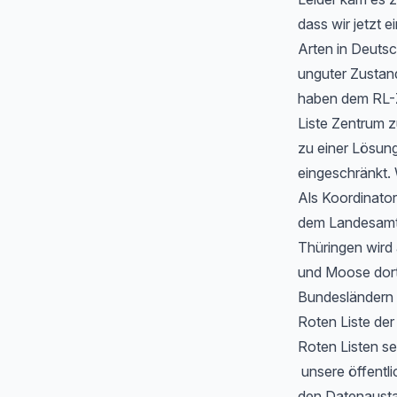
dass wir jetzt
Arten in Deutsc
unguter Zustan
haben dem RL-Z
Liste Zentrum z
zu einer Lösung
eingeschränkt. 
Als Koordinator
dem Landesamt f
Thüringen wird
und Moose dort 
Bundesländern 
Roten Liste de
Roten Listen se
unsere öffentli
den Datenausta