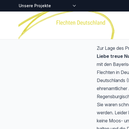
Zentralstellen-Projekte
Startseite
Zur Lage des P
Liebe treue 
mit den Bayeri
Flechten in Deu
Deutschlands (
ehrenamtlicher 
Regensburgisch
Sie waren schnel
werden. Leider 
keine Moos- und
halten und die 