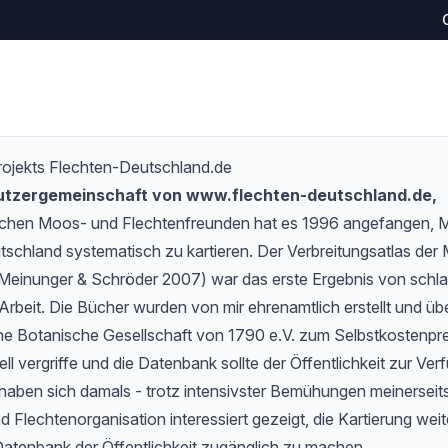
rojekts Flechten-Deutschland.de
Nutzergemeinschaft von www.flechten-deutschland.de,
schen Moos- und Flechtenfreunden hat es 1996 angefangen,
tschland systematisch zu kartieren. Der Verbreitungsatlas de
Meinunger & Schröder 2007) war das erste Ergebnis von schlan
Arbeit. Die Bücher wurden von mir ehrenamtlich erstellt und übe
e Botanische Gesellschaft von 1790 e.V. zum Selbstkostenprei
l vergriffe und die Datenbank sollte der Öffentlichkeit zur Verf
haben sich damals - trotz intensivster Bemühungen meinerseits
 Flechtenorganisation interessiert gezeigt, die Kartierung wei
Datenbank der Öffentlichkeit zugänglich zu machen.