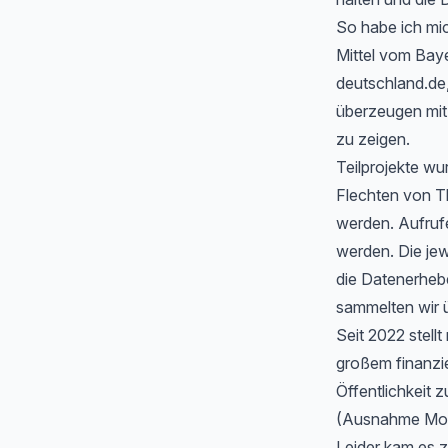
So habe ich mic
Mittel vom Baye
deutschland.de
überzeugen mit 
zu zeigen.
Teilprojekte wu
Flechten von T
werden. Aufrufe
werden. Die jew
die Datenerheb
sammelten wir ü
Seit 2022 stell
großem finanzi
Öffentlichkeit z
(Ausnahme Moos
Leider kam es 