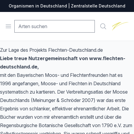
Organismen in Deutschland | Zentralstelle Deutschland
Zentralste
Open menu
Suche
Zur Lage des Projekts Flechten-Deutschland.de
Liebe treue Nutzergemeinschaft von www.flechten-
deutschland.de,
mit den Bayerischen Moos- und Flechtenfreunden hat es
1996 angefangen, Moose- und Flechten in Deutschland
systematisch zu kartieren. Der Verbreitungsatlas der Moose
Deutschlands (Meinunger & Schröder 2007) war das erste
Ergebnis von schlanker, effektiver ehrenamtlicher Arbeit. Die
Bücher wurden von mir ehrenamtlich erstellt und über die
Regensburgische Botanische Gesellschaft von 1790 e.V. zum
Selbstkostenpreis vertrieben. Sie waren schnell vergriffe und