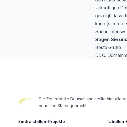
zukünftigen Da
gezeigt, dass di
kann (s. Intern
Sache intensiv 
Sagen Sie uns
Beste Grüße
Dr. O. Dürhamm
Footer
Die Zentralstelle Deutschland stellte hier al
neuesten Stand gebracht.
Zentralstellen-Projekte
Tabellen 