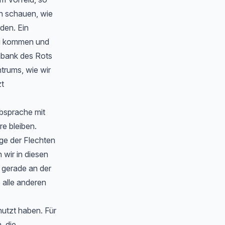
en schauen, wie
rden. Ein
zu kommen und
nbank des Rots
trums, wie wir
zt
Absprache mit
e bleiben.
ge der Flechten
wir in diesen
 gerade an der
 alle anderen
nutzt haben. Für
, die