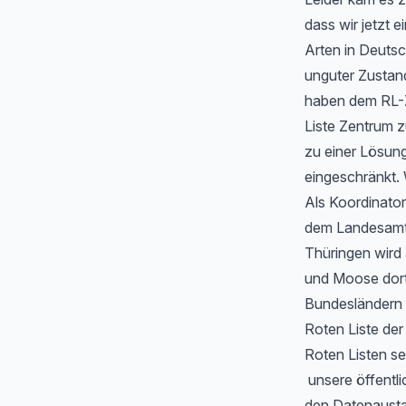
dass wir jetzt
Arten in Deutsc
unguter Zustan
haben dem RL-Z
Liste Zentrum z
zu einer Lösung
eingeschränkt. 
Als Koordinator
dem Landesamt f
Thüringen wird
und Moose dort 
Bundesländern 
Roten Liste de
Roten Listen se
unsere öffentli
den Datenausta