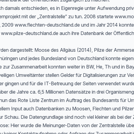
h damals entschieden, es in Eigenregie unter Aufwendung priv
rnprojekt mit der „Zentralstelle“ zu tun. 2008 startete www.m
, 2009 www.flechten-deutschland.de und im Jahr 2014 konnte
www.pilze-deutschland.de auch ihre Datenbank der Öffentlichk
rden dargestellt: Moose des Allgäus (2014), Pilze der Ammers
hüringen und jedes Bundesland von Deutschland konnte eigen
 zur Zusammenarbeit konnten weiter in BW, He, Th und in Bayer
eiligen Umweltämter stellen Gelder für Digitalisierungen zur Ve
er gingen und für die IT-Betreuung der Seiten verwendet wurd
ber die Jahre ca. 6,5 Millionen Datensätze in drei Organismen
t nun das Rote Liste Zentrum im Auftrag des Bundesamts für Um
ellem Input auch Datenbanken zu Moosen, Flechten und Pilzen
ur Schau. Die Datengrundlage sind noch viel kleiner als bei der 
e: Hier wurde die Meinunger-Daten von der Zentralstelle ü
zu keiner Kontaktaufnahme oder Anfrage der Zusammenarbeit i