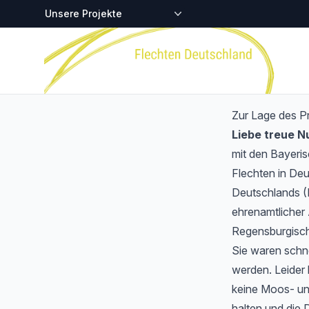
Zentralstellen-Projekte
Startseite
Zur Lage des P
Liebe treue 
mit den Bayeri
Flechten in Deu
Deutschlands (
ehrenamtlicher 
Regensburgisch
Sie waren schnel
werden. Leider 
keine Moos- und
halten und die 