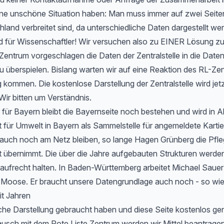
 eine unschöne Situation haben: Man muss immer auf zwei Seit
hland verbreitet sind, da unterschiedliche Daten dargestellt we
d für Wissenschaftler! Wir versuchen also zu EINER Lösung 
entrum vorgeschlagen die Daten der Zentralstelle in die Date
u überspielen. Bislang warten wir auf eine Reaktion des RL-Zen
 kommen. Die kostenlose Darstellung der Zentralstelle wird jet
Wir bitten um Verständnis.
 für Bayern bleibt die Bayernseite noch bestehen und wird in 
ür Umwelt in Bayern als Sammelstelle für angemeldete Kartier
 auch noch am Netz bleiben, so lange Hagen Grünberg die Pfle
übernimmt. Die über die Jahre aufgebauten Strukturen werden 
aufrecht halten. In Baden-Württemberg arbeitet Michael Sauer
r Moose. Er braucht unsere Datengrundlage auch noch - so wie
it Jahren
che Darstellung gebraucht haben und diese Seite kostenlos ge
usch mit dem Rote Liste Zentrum werden wir Mittel beantragen