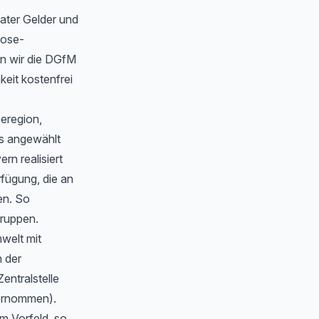
ater Gelder und
oose-
n wir die DGfM
eit kostenfrei
eeregion,
s angewählt
n realisiert
rfügung, die an
en. So
gruppen.
welt mit
 der
Zentralstelle
bernommen).
m Vorfeld, so