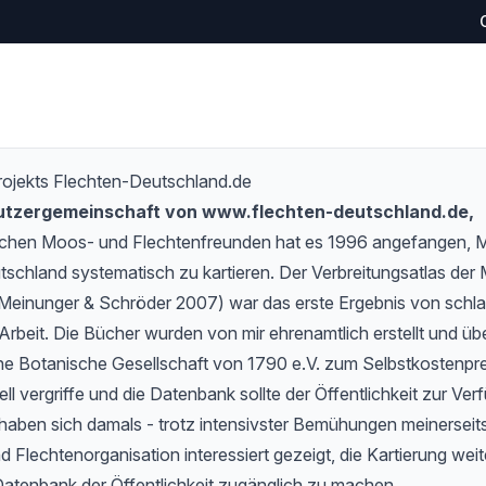
rojekts Flechten-Deutschland.de
Nutzergemeinschaft von www.flechten-deutschland.de,
schen Moos- und Flechtenfreunden hat es 1996 angefangen,
tschland systematisch zu kartieren. Der Verbreitungsatlas de
Meinunger & Schröder 2007) war das erste Ergebnis von schlan
Arbeit. Die Bücher wurden von mir ehrenamtlich erstellt und übe
e Botanische Gesellschaft von 1790 e.V. zum Selbstkostenprei
l vergriffe und die Datenbank sollte der Öffentlichkeit zur Verf
haben sich damals - trotz intensivster Bemühungen meinerseits
 Flechtenorganisation interessiert gezeigt, die Kartierung wei
Datenbank der Öffentlichkeit zugänglich zu machen.