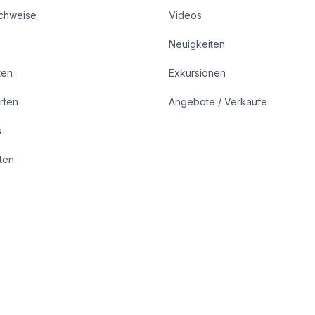
achweise
Videos
Neuigkeiten
ten
Exkursionen
rten
Angebote / Verkäufe
s
rten