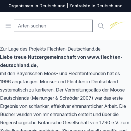
Organismen in Deutschland | Zentralstelle Deutschland
Zentralste
Open menu
Suche
Zur Lage des Projekts Flechten-Deutschland.de
Liebe treue Nutzergemeinschaft von www.flechten-
deutschland.de,
mit den Bayerischen Moos- und Flechtenfreunden hat es
1996 angefangen, Moose- und Flechten in Deutschland
systematisch zu kartieren. Der Verbreitungsatlas der Moose
Deutschlands (Meinunger & Schröder 2007) war das erste
Ergebnis von schlanker, effektiver ehrenamtlicher Arbeit. Die
Bücher wurden von mir ehrenamtlich erstellt und über die
Regensburgische Botanische Gesellschaft von 1790 e.V. zum
Selbstkostenpreis vertrieben. Sie waren schnell vergriffe und