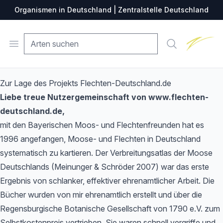
Organismen in Deutschland | Zentralstelle Deutschland
Zentralste
Open menu
Suche
Zur Lage des Projekts Flechten-Deutschland.de
Liebe treue Nutzergemeinschaft von www.flechten-
deutschland.de,
mit den Bayerischen Moos- und Flechtenfreunden hat es
1996 angefangen, Moose- und Flechten in Deutschland
systematisch zu kartieren. Der Verbreitungsatlas der Moose
Deutschlands (Meinunger & Schröder 2007) war das erste
Ergebnis von schlanker, effektiver ehrenamtlicher Arbeit. Die
Bücher wurden von mir ehrenamtlich erstellt und über die
Regensburgische Botanische Gesellschaft von 1790 e.V. zum
Selbstkostenpreis vertrieben. Sie waren schnell vergriffe und