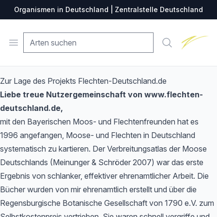
Organismen in Deutschland | Zentralstelle Deutschland
Zentralste
Open menu
Suche
Zur Lage des Projekts Flechten-Deutschland.de
Liebe treue Nutzergemeinschaft von www.flechten-
deutschland.de,
mit den Bayerischen Moos- und Flechtenfreunden hat es
1996 angefangen, Moose- und Flechten in Deutschland
systematisch zu kartieren. Der Verbreitungsatlas der Moose
Deutschlands (Meinunger & Schröder 2007) war das erste
Ergebnis von schlanker, effektiver ehrenamtlicher Arbeit. Die
Bücher wurden von mir ehrenamtlich erstellt und über die
Regensburgische Botanische Gesellschaft von 1790 e.V. zum
Selbstkostenpreis vertrieben. Sie waren schnell vergriffe und