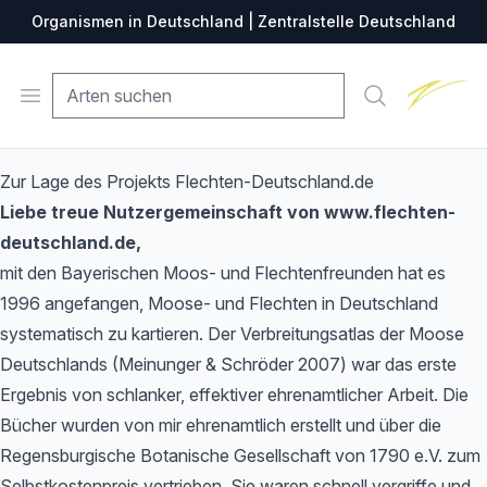
Organismen in Deutschland | Zentralstelle Deutschland
Zentralste
Open menu
Suche
Zur Lage des Projekts Flechten-Deutschland.de
Liebe treue Nutzergemeinschaft von www.flechten-
deutschland.de,
mit den Bayerischen Moos- und Flechtenfreunden hat es
1996 angefangen, Moose- und Flechten in Deutschland
systematisch zu kartieren. Der Verbreitungsatlas der Moose
Deutschlands (Meinunger & Schröder 2007) war das erste
Ergebnis von schlanker, effektiver ehrenamtlicher Arbeit. Die
Bücher wurden von mir ehrenamtlich erstellt und über die
Regensburgische Botanische Gesellschaft von 1790 e.V. zum
Selbstkostenpreis vertrieben. Sie waren schnell vergriffe und