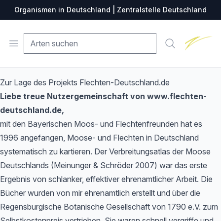
Organismen in Deutschland | Zentralstelle Deutschland
Zentralste
Open menu
Suche
Zur Lage des Projekts Flechten-Deutschland.de
Liebe treue Nutzergemeinschaft von www.flechten-
deutschland.de,
mit den Bayerischen Moos- und Flechtenfreunden hat es
1996 angefangen, Moose- und Flechten in Deutschland
systematisch zu kartieren. Der Verbreitungsatlas der Moose
Deutschlands (Meinunger & Schröder 2007) war das erste
Ergebnis von schlanker, effektiver ehrenamtlicher Arbeit. Die
Bücher wurden von mir ehrenamtlich erstellt und über die
Regensburgische Botanische Gesellschaft von 1790 e.V. zum
Selbstkostenpreis vertrieben. Sie waren schnell vergriffe und