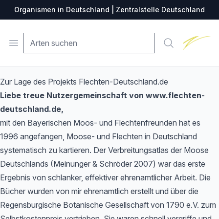
Organismen in Deutschland | Zentralstelle Deutschland
Zentralste
Open menu
Suche
Zur Lage des Projekts Flechten-Deutschland.de
Liebe treue Nutzergemeinschaft von www.flechten-
deutschland.de,
mit den Bayerischen Moos- und Flechtenfreunden hat es
1996 angefangen, Moose- und Flechten in Deutschland
systematisch zu kartieren. Der Verbreitungsatlas der Moose
Deutschlands (Meinunger & Schröder 2007) war das erste
Ergebnis von schlanker, effektiver ehrenamtlicher Arbeit. Die
Bücher wurden von mir ehrenamtlich erstellt und über die
Regensburgische Botanische Gesellschaft von 1790 e.V. zum
Selbstkostenpreis vertrieben. Sie waren schnell vergriffe und