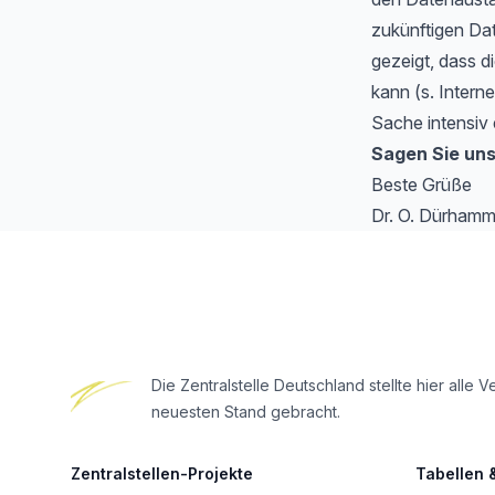
zukünftigen Da
gezeigt, dass di
kann (s. Intern
Sache intensiv 
Sagen Sie uns
Beste Grüße
Dr. O. Dürhamm
Footer
Die Zentralstelle Deutschland stellte hier al
neuesten Stand gebracht.
Zentralstellen-Projekte
Tabellen 