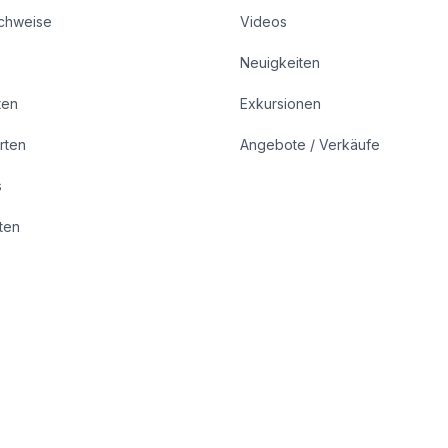
achweise
Videos
Neuigkeiten
ten
Exkursionen
rten
Angebote / Verkäufe
s
rten