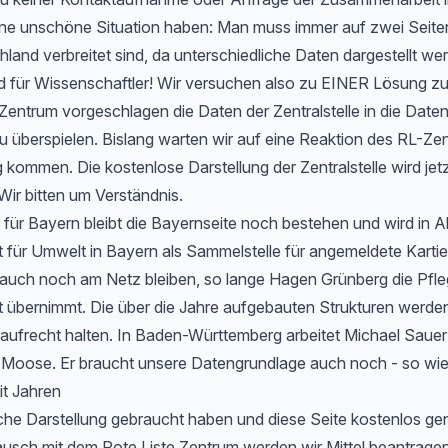
 eine unschöne Situation haben: Man muss immer auf zwei Seit
hland verbreitet sind, da unterschiedliche Daten dargestellt we
d für Wissenschaftler! Wir versuchen also zu EINER Lösung 
entrum vorgeschlagen die Daten der Zentralstelle in die Date
u überspielen. Bislang warten wir auf eine Reaktion des RL-Zen
 kommen. Die kostenlose Darstellung der Zentralstelle wird jet
Wir bitten um Verständnis.
 für Bayern bleibt die Bayernseite noch bestehen und wird in 
ür Umwelt in Bayern als Sammelstelle für angemeldete Kartier
 auch noch am Netz bleiben, so lange Hagen Grünberg die Pfle
übernimmt. Die über die Jahre aufgebauten Strukturen werden 
aufrecht halten. In Baden-Württemberg arbeitet Michael Sauer
r Moose. Er braucht unsere Datengrundlage auch noch - so wie
it Jahren
che Darstellung gebraucht haben und diese Seite kostenlos ge
usch mit dem Rote Liste Zentrum werden wir Mittel beantragen