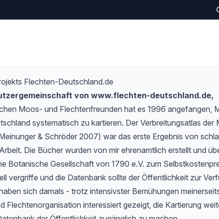
rojekts Flechten-Deutschland.de
Nutzergemeinschaft von www.flechten-deutschland.de,
schen Moos- und Flechtenfreunden hat es 1996 angefangen,
tschland systematisch zu kartieren. Der Verbreitungsatlas de
Meinunger & Schröder 2007) war das erste Ergebnis von schlan
Arbeit. Die Bücher wurden von mir ehrenamtlich erstellt und übe
e Botanische Gesellschaft von 1790 e.V. zum Selbstkostenprei
l vergriffe und die Datenbank sollte der Öffentlichkeit zur Verf
haben sich damals - trotz intensivster Bemühungen meinerseits
 Flechtenorganisation interessiert gezeigt, die Kartierung wei
Datenbank der Öffentlichkeit zugänglich zu machen.