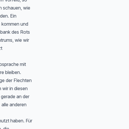
en schauen, wie
rden. Ein
zu kommen und
nbank des Rots
trums, wie wir
zt
Absprache mit
e bleiben.
ge der Flechten
wir in diesen
 gerade an der
 alle anderen
nutzt haben. Für
, die