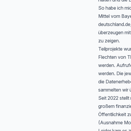
So habe ich mic
Mittel vom Baye
deutschland.de
überzeugen mit 
zu zeigen.
Teilprojekte wu
Flechten von T
werden. Aufrufe
werden. Die jew
die Datenerheb
sammelten wir ü
Seit 2022 stell
großem finanzi
Öffentlichkeit z
(Ausnahme Moos
Leider kam es 