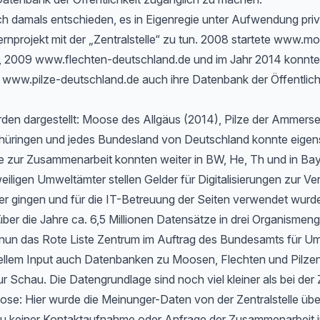
h damals entschieden, es in Eigenregie unter Aufwendung priv
rnprojekt mit der „Zentralstelle“ zu tun. 2008 startete www.m
, 2009 www.flechten-deutschland.de und im Jahr 2014 konnte
www.pilze-deutschland.de auch ihre Datenbank der Öffentlichk
rden dargestellt: Moose des Allgäus (2014), Pilze der Ammers
hüringen und jedes Bundesland von Deutschland konnte eigen
 zur Zusammenarbeit konnten weiter in BW, He, Th und in Bayer
eiligen Umweltämter stellen Gelder für Digitalisierungen zur Ve
er gingen und für die IT-Betreuung der Seiten verwendet wurd
ber die Jahre ca. 6,5 Millionen Datensätze in drei Organismen
t nun das Rote Liste Zentrum im Auftrag des Bundesamts für Um
ellem Input auch Datenbanken zu Moosen, Flechten und Pilzen
ur Schau. Die Datengrundlage sind noch viel kleiner als bei der 
e: Hier wurde die Meinunger-Daten von der Zentralstelle ü
zu keiner Kontaktaufnahme oder Anfrage der Zusammenarbeit i