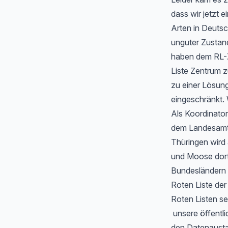
dass wir jetzt
Arten in Deutsc
unguter Zustan
haben dem RL-Z
Liste Zentrum z
zu einer Lösung
eingeschränkt. 
Als Koordinator
dem Landesamt f
Thüringen wird
und Moose dort 
Bundesländern 
Roten Liste de
Roten Listen se
unsere öffentli
den Datenausta