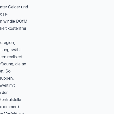
ater Gelder und
oose-
n wir die DGfM
eit kostenfrei
eeregion,
s angewählt
n realisiert
rfügung, die an
en. So
gruppen.
welt mit
 der
Zentralstelle
bernommen).
m Vorfeld, so