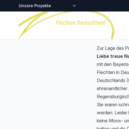
Zentralstellen-Projekte
Startseite
Zur Lage des P
Liebe treue 
mit den Bayeri
Flechten in Deu
Deutschlands (
ehrenamtlicher 
Regensburgisch
Sie waren schnel
werden. Leider 
keine Moos- und
halten und die 