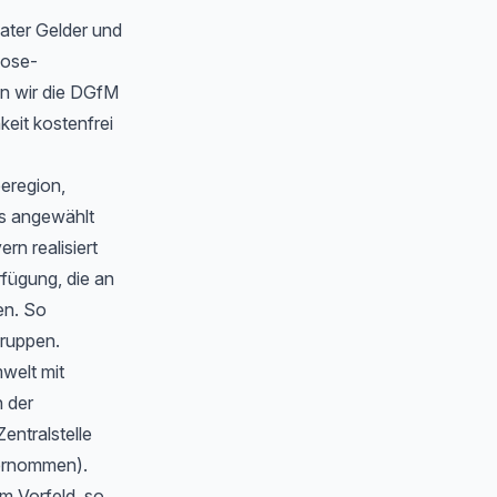
ater Gelder und
oose-
n wir die DGfM
eit kostenfrei
eeregion,
s angewählt
n realisiert
rfügung, die an
en. So
gruppen.
welt mit
 der
Zentralstelle
bernommen).
m Vorfeld, so