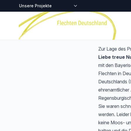
Zentralstellen-Projekte
Startseite
Zur Lage des P
Liebe treue 
mit den Bayeri
Flechten in Deu
Deutschlands (
ehrenamtlicher 
Regensburgisch
Sie waren schnel
werden. Leider 
keine Moos- und
halten und die 