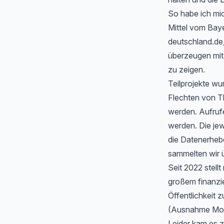
So habe ich mic
Mittel vom Baye
deutschland.de
überzeugen mit 
zu zeigen.
Teilprojekte wu
Flechten von T
werden. Aufrufe
werden. Die jew
die Datenerheb
sammelten wir ü
Seit 2022 stell
großem finanzi
Öffentlichkeit z
(Ausnahme Moos
Leider kam es 