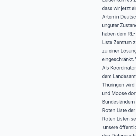
dass wir jetzt
Arten in Deutsc
unguter Zustan
haben dem RL-Z
Liste Zentrum z
zu einer Lösung
eingeschränkt. 
Als Koordinator
dem Landesamt f
Thüringen wird
und Moose dort 
Bundesländern 
Roten Liste de
Roten Listen se
unsere öffentli
den Datenausta