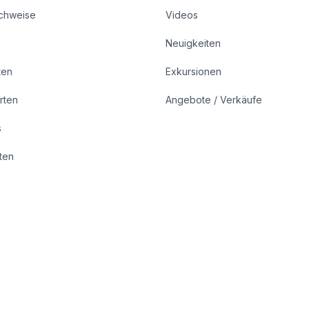
achweise
Videos
Neuigkeiten
ten
Exkursionen
rten
Angebote / Verkäufe
s
rten