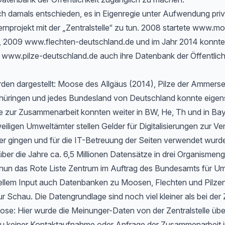
h damals entschieden, es in Eigenregie unter Aufwendung priv
rnprojekt mit der „Zentralstelle“ zu tun. 2008 startete www.m
, 2009 www.flechten-deutschland.de und im Jahr 2014 konnte
www.pilze-deutschland.de auch ihre Datenbank der Öffentlichk
rden dargestellt: Moose des Allgäus (2014), Pilze der Ammers
hüringen und jedes Bundesland von Deutschland konnte eigen
 zur Zusammenarbeit konnten weiter in BW, He, Th und in Bayer
eiligen Umweltämter stellen Gelder für Digitalisierungen zur Ve
er gingen und für die IT-Betreuung der Seiten verwendet wurd
ber die Jahre ca. 6,5 Millionen Datensätze in drei Organismen
t nun das Rote Liste Zentrum im Auftrag des Bundesamts für Um
ellem Input auch Datenbanken zu Moosen, Flechten und Pilzen
ur Schau. Die Datengrundlage sind noch viel kleiner als bei der 
e: Hier wurde die Meinunger-Daten von der Zentralstelle ü
zu keiner Kontaktaufnahme oder Anfrage der Zusammenarbeit i