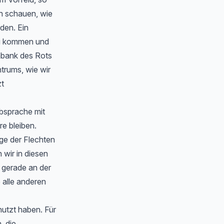
en schauen, wie
rden. Ein
zu kommen und
nbank des Rots
trums, wie wir
zt
Absprache mit
e bleiben.
ge der Flechten
wir in diesen
 gerade an der
 alle anderen
nutzt haben. Für
, die