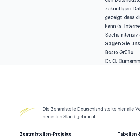
zukünftigen Da
gezeigt, dass di
kann (s. Intern
Sache intensiv 
Sagen Sie uns
Beste Grüße
Dr. O. Dürhamm
Footer
Die Zentralstelle Deutschland stellte hier al
neuesten Stand gebracht.
Zentralstellen-Projekte
Tabellen 