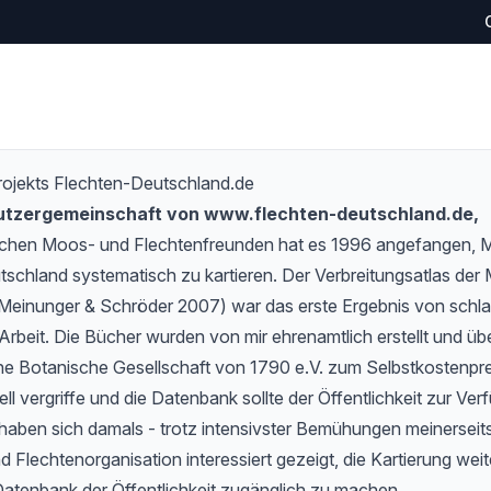
rojekts Flechten-Deutschland.de
Nutzergemeinschaft von www.flechten-deutschland.de,
schen Moos- und Flechtenfreunden hat es 1996 angefangen,
tschland systematisch zu kartieren. Der Verbreitungsatlas de
Meinunger & Schröder 2007) war das erste Ergebnis von schlan
Arbeit. Die Bücher wurden von mir ehrenamtlich erstellt und übe
e Botanische Gesellschaft von 1790 e.V. zum Selbstkostenprei
l vergriffe und die Datenbank sollte der Öffentlichkeit zur Verf
haben sich damals - trotz intensivster Bemühungen meinerseits
 Flechtenorganisation interessiert gezeigt, die Kartierung wei
Datenbank der Öffentlichkeit zugänglich zu machen.