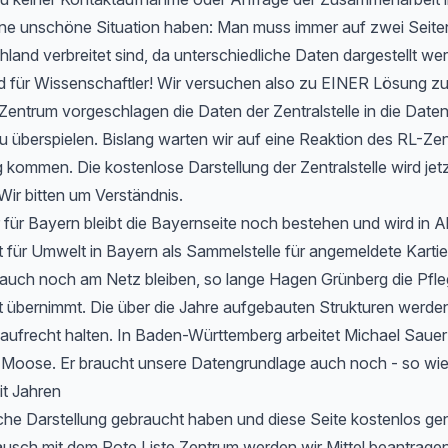
 eine unschöne Situation haben: Man muss immer auf zwei Seit
hland verbreitet sind, da unterschiedliche Daten dargestellt we
d für Wissenschaftler! Wir versuchen also zu EINER Lösung 
entrum vorgeschlagen die Daten der Zentralstelle in die Date
u überspielen. Bislang warten wir auf eine Reaktion des RL-Zen
 kommen. Die kostenlose Darstellung der Zentralstelle wird jet
Wir bitten um Verständnis.
 für Bayern bleibt die Bayernseite noch bestehen und wird in 
ür Umwelt in Bayern als Sammelstelle für angemeldete Kartier
 auch noch am Netz bleiben, so lange Hagen Grünberg die Pfle
übernimmt. Die über die Jahre aufgebauten Strukturen werden 
aufrecht halten. In Baden-Württemberg arbeitet Michael Sauer
r Moose. Er braucht unsere Datengrundlage auch noch - so wie
it Jahren
che Darstellung gebraucht haben und diese Seite kostenlos ge
usch mit dem Rote Liste Zentrum werden wir Mittel beantragen