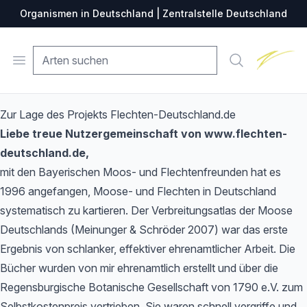
Organismen in Deutschland | Zentralstelle Deutschland
Zentralste
Open menu
Suche
Zur Lage des Projekts Flechten-Deutschland.de
Liebe treue Nutzergemeinschaft von www.flechten-
deutschland.de,
mit den Bayerischen Moos- und Flechtenfreunden hat es
1996 angefangen, Moose- und Flechten in Deutschland
systematisch zu kartieren. Der Verbreitungsatlas der Moose
Deutschlands (Meinunger & Schröder 2007) war das erste
Ergebnis von schlanker, effektiver ehrenamtlicher Arbeit. Die
Bücher wurden von mir ehrenamtlich erstellt und über die
Regensburgische Botanische Gesellschaft von 1790 e.V. zum
Selbstkostenpreis vertrieben. Sie waren schnell vergriffe und