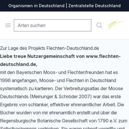
Organismen in Deutschland | Zentralstelle Deutschland
Zentralste
Open menu
Suche
Zur Lage des Projekts Flechten-Deutschland.de
Liebe treue Nutzergemeinschaft von www.flechten-
deutschland.de,
mit den Bayerischen Moos- und Flechtenfreunden hat es
1996 angefangen, Moose- und Flechten in Deutschland
systematisch zu kartieren. Der Verbreitungsatlas der Moose
Deutschlands (Meinunger & Schröder 2007) war das erste
Ergebnis von schlanker, effektiver ehrenamtlicher Arbeit. Die
Bücher wurden von mir ehrenamtlich erstellt und über die
Regensburgische Botanische Gesellschaft von 1790 e.V. zum
Selbstkostenpreis vertrieben. Sie waren schnell vergriffe und