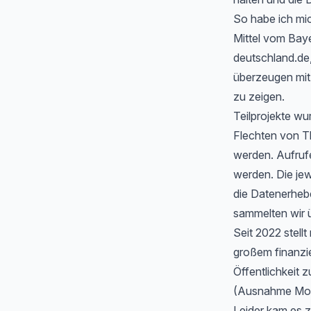
So habe ich mic
Mittel vom Baye
deutschland.de
überzeugen mit 
zu zeigen.
Teilprojekte wu
Flechten von T
werden. Aufrufe
werden. Die jew
die Datenerheb
sammelten wir ü
Seit 2022 stell
großem finanzi
Öffentlichkeit z
(Ausnahme Moos
Leider kam es 