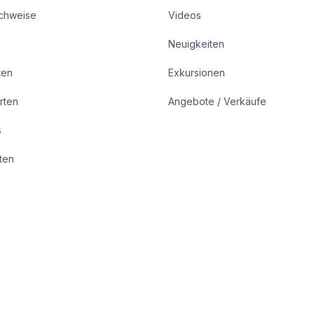
achweise
Videos
Neuigkeiten
ten
Exkursionen
rten
Angebote / Verkäufe
s
rten