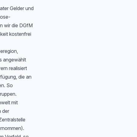
ater Gelder und
oose-
n wir die DGfM
eit kostenfrei
eeregion,
s angewählt
n realisiert
rfügung, die an
en. So
gruppen.
welt mit
 der
Zentralstelle
bernommen).
m Vorfeld, so