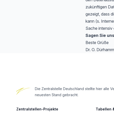
zukünftigen Da
gezeigt, dass di
kann (s. Intern
Sache intensiv 
Sagen Sie uns
Beste Grüße
Dr. O. Dürhamm
Footer
Die Zentralstelle Deutschland stellte hier al
neuesten Stand gebracht.
Zentralstellen-Projekte
Tabellen 