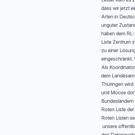
dass wir jetzt
Arten in Deutsc
unguter Zustan
haben dem RL-Z
Liste Zentrum z
zu einer Lösung
eingeschränkt. 
Als Koordinator
dem Landesamt f
Thüringen wird
und Moose dort 
Bundesländern 
Roten Liste de
Roten Listen se
unsere öffentli
den Datenausta