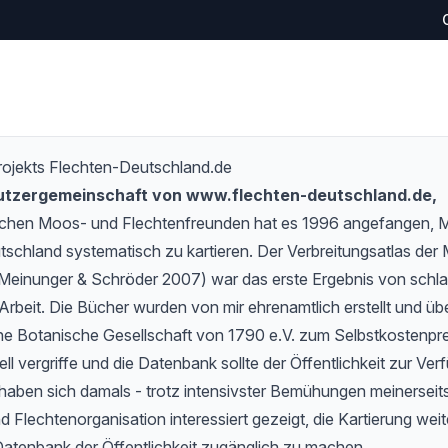
rojekts Flechten-Deutschland.de
Nutzergemeinschaft von www.flechten-deutschland.de,
schen Moos- und Flechtenfreunden hat es 1996 angefangen,
tschland systematisch zu kartieren. Der Verbreitungsatlas de
Meinunger & Schröder 2007) war das erste Ergebnis von schlan
Arbeit. Die Bücher wurden von mir ehrenamtlich erstellt und übe
e Botanische Gesellschaft von 1790 e.V. zum Selbstkostenprei
l vergriffe und die Datenbank sollte der Öffentlichkeit zur Verf
haben sich damals - trotz intensivster Bemühungen meinerseits
 Flechtenorganisation interessiert gezeigt, die Kartierung wei
Datenbank der Öffentlichkeit zugänglich zu machen.