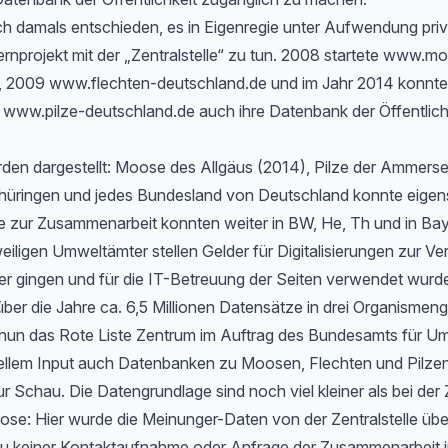
h damals entschieden, es in Eigenregie unter Aufwendung priv
rnprojekt mit der „Zentralstelle“ zu tun. 2008 startete www.m
, 2009 www.flechten-deutschland.de und im Jahr 2014 konnte
www.pilze-deutschland.de auch ihre Datenbank der Öffentlichk
rden dargestellt: Moose des Allgäus (2014), Pilze der Ammers
hüringen und jedes Bundesland von Deutschland konnte eigen
 zur Zusammenarbeit konnten weiter in BW, He, Th und in Bayer
eiligen Umweltämter stellen Gelder für Digitalisierungen zur Ve
er gingen und für die IT-Betreuung der Seiten verwendet wurd
ber die Jahre ca. 6,5 Millionen Datensätze in drei Organismen
t nun das Rote Liste Zentrum im Auftrag des Bundesamts für Um
ellem Input auch Datenbanken zu Moosen, Flechten und Pilzen
ur Schau. Die Datengrundlage sind noch viel kleiner als bei der 
e: Hier wurde die Meinunger-Daten von der Zentralstelle ü
zu keiner Kontaktaufnahme oder Anfrage der Zusammenarbeit i