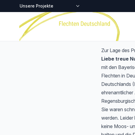
Zentralstellen-Projekte
Startseite
Zur Lage des P
Liebe treue 
mit den Bayeri
Flechten in Deu
Deutschlands (
ehrenamtlicher 
Regensburgisch
Sie waren schnel
werden. Leider 
keine Moos- und
halten und die 