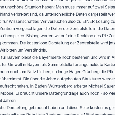
 eine unschöne Situation haben: Man muss immer auf zwei Seit
hland verbreitet sind, da unterschiedliche Daten dargestellt we
d für Wissenschaftler! Wir versuchen also zu EINER Lösung 
entrum vorgeschlagen die Daten der Zentralstelle in die Date
u überspielen. Bislang warten wir auf eine Reaktion des RL-Zen
 kommen. Die kostenlose Darstellung der Zentralstelle wird jet
Wir bitten um Verständnis.
 für Bayern bleibt die Bayernseite noch bestehen und wird in 
ür Umwelt in Bayern als Sammelstelle für angemeldete Kartier
 auch noch am Netz bleiben, so lange Hagen Grünberg die Pfle
übernimmt. Die über die Jahre aufgebauten Strukturen werden 
aufrecht halten. In Baden-Württemberg arbeitet Michael Sauer
r Moose. Er braucht unsere Datengrundlage auch noch - so wie
it Jahren
che Darstellung gebraucht haben und diese Seite kostenlos ge
usch mit dem Rote Liste Zentrum werden wir Mittel beantragen