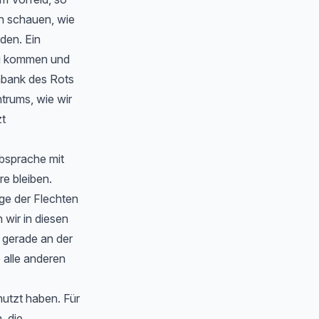
en schauen, wie
rden. Ein
zu kommen und
nbank des Rots
trums, wie wir
zt
Absprache mit
e bleiben.
ge der Flechten
wir in diesen
 gerade an der
 alle anderen
nutzt haben. Für
, die