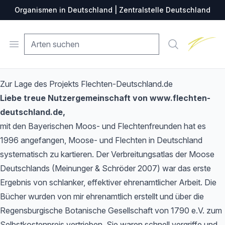
Organismen in Deutschland | Zentralstelle Deutschland
Zentralste
Open menu
Suche
Zur Lage des Projekts Flechten-Deutschland.de
Liebe treue Nutzergemeinschaft von www.flechten-
deutschland.de,
mit den Bayerischen Moos- und Flechtenfreunden hat es
1996 angefangen, Moose- und Flechten in Deutschland
systematisch zu kartieren. Der Verbreitungsatlas der Moose
Deutschlands (Meinunger & Schröder 2007) war das erste
Ergebnis von schlanker, effektiver ehrenamtlicher Arbeit. Die
Bücher wurden von mir ehrenamtlich erstellt und über die
Regensburgische Botanische Gesellschaft von 1790 e.V. zum
Selbstkostenpreis vertrieben. Sie waren schnell vergriffe und