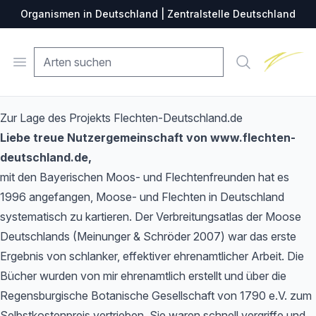
Organismen in Deutschland | Zentralstelle Deutschland
Zentralste
Open menu
Suche
Zur Lage des Projekts Flechten-Deutschland.de
Liebe treue Nutzergemeinschaft von www.flechten-
deutschland.de,
mit den Bayerischen Moos- und Flechtenfreunden hat es
1996 angefangen, Moose- und Flechten in Deutschland
systematisch zu kartieren. Der Verbreitungsatlas der Moose
Deutschlands (Meinunger & Schröder 2007) war das erste
Ergebnis von schlanker, effektiver ehrenamtlicher Arbeit. Die
Bücher wurden von mir ehrenamtlich erstellt und über die
Regensburgische Botanische Gesellschaft von 1790 e.V. zum
Selbstkostenpreis vertrieben. Sie waren schnell vergriffe und