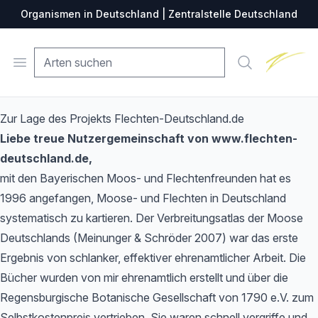
Organismen in Deutschland | Zentralstelle Deutschland
Zentralste
Open menu
Suche
Zur Lage des Projekts Flechten-Deutschland.de
Liebe treue Nutzergemeinschaft von www.flechten-
deutschland.de,
mit den Bayerischen Moos- und Flechtenfreunden hat es
1996 angefangen, Moose- und Flechten in Deutschland
systematisch zu kartieren. Der Verbreitungsatlas der Moose
Deutschlands (Meinunger & Schröder 2007) war das erste
Ergebnis von schlanker, effektiver ehrenamtlicher Arbeit. Die
Bücher wurden von mir ehrenamtlich erstellt und über die
Regensburgische Botanische Gesellschaft von 1790 e.V. zum
Selbstkostenpreis vertrieben. Sie waren schnell vergriffe und