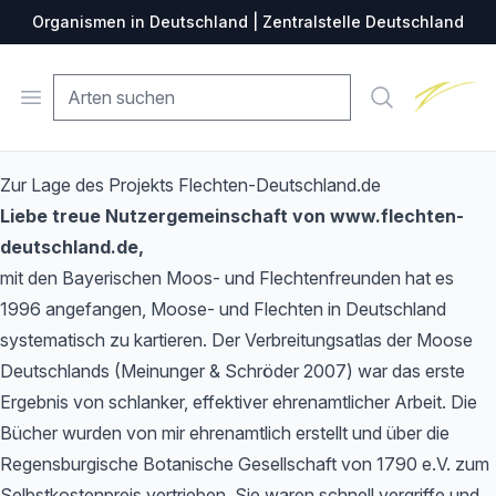
Organismen in Deutschland | Zentralstelle Deutschland
Zentralste
Open menu
Suche
Zur Lage des Projekts Flechten-Deutschland.de
Liebe treue Nutzergemeinschaft von www.flechten-
deutschland.de,
mit den Bayerischen Moos- und Flechtenfreunden hat es
1996 angefangen, Moose- und Flechten in Deutschland
systematisch zu kartieren. Der Verbreitungsatlas der Moose
Deutschlands (Meinunger & Schröder 2007) war das erste
Ergebnis von schlanker, effektiver ehrenamtlicher Arbeit. Die
Bücher wurden von mir ehrenamtlich erstellt und über die
Regensburgische Botanische Gesellschaft von 1790 e.V. zum
Selbstkostenpreis vertrieben. Sie waren schnell vergriffe und