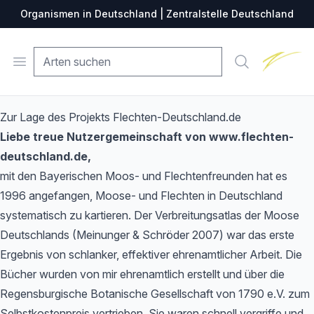
Organismen in Deutschland | Zentralstelle Deutschland
Zentralste
Open menu
Suche
Zur Lage des Projekts Flechten-Deutschland.de
Liebe treue Nutzergemeinschaft von www.flechten-
deutschland.de,
mit den Bayerischen Moos- und Flechtenfreunden hat es
1996 angefangen, Moose- und Flechten in Deutschland
systematisch zu kartieren. Der Verbreitungsatlas der Moose
Deutschlands (Meinunger & Schröder 2007) war das erste
Ergebnis von schlanker, effektiver ehrenamtlicher Arbeit. Die
Bücher wurden von mir ehrenamtlich erstellt und über die
Regensburgische Botanische Gesellschaft von 1790 e.V. zum
Selbstkostenpreis vertrieben. Sie waren schnell vergriffe und